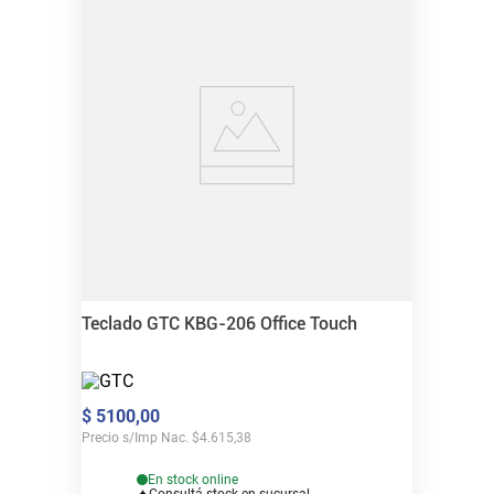
Teclado GTC KBG-206 Office Touch
$
5100
,
00
Precio s/Imp Nac.
$
4.615,38
En stock online
Consultá stock en sucursal