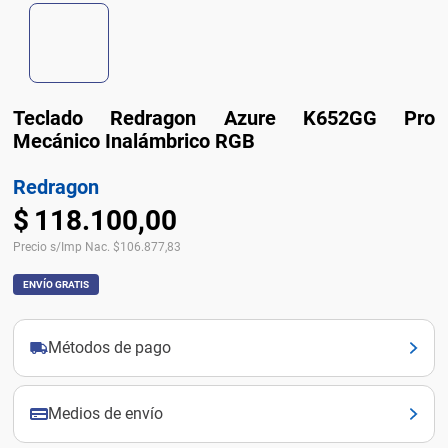
Teclado Redragon Azure K652GG Pro
Mecánico Inalámbrico RGB
Redragon
$
118
.
100
,
00
Precio s/Imp Nac.
$
106.877,83
ENVÍO GRATIS
Métodos de pago
Medios de envío