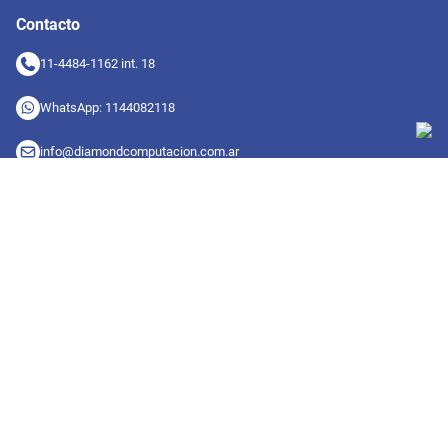
Contacto
11-4484-1162 int. 18
WhatsApp: 1144082118
info@diamondcomputacion.com.ar
Sucursales de retiro
09:00 a 20:00 hs
Conocé las sucursales
Seguinos en redes