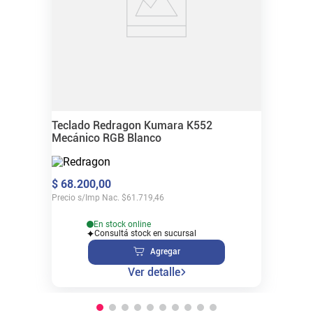
Teclado Redragon Kumara K552
Mecánico RGB Blanco
$
68
.
200
,
00
Precio s/Imp Nac.
$
61.719,46
En stock online
Consultá stock en sucursal
Agregar
Ver detalle