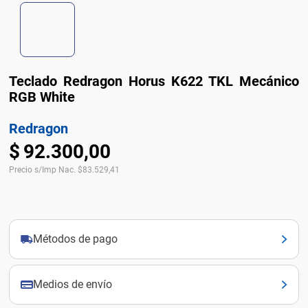
Teclado Redragon Horus K622 TKL Mecánico
RGB White
Redragon
$
92
.
300
,
00
Precio s/Imp Nac.
$
83.529,41
Métodos de pago
Medios de envío