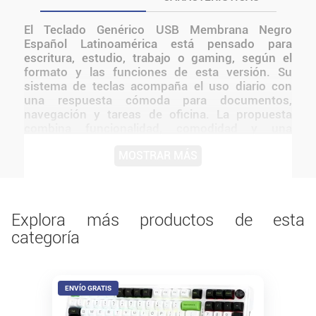
El Teclado Genérico USB Membrana Negro
Español Latinoamérica está pensado para
escritura, estudio, trabajo o gaming, según el
formato y las funciones de esta versión. Su
sistema de teclas acompaña el uso diario con
una respuesta cómoda para documentos,
navegación y tareas de oficina. La propuesta
combina funcionalidad, comodidad y una
presentación adecuada para el uso cotidiano. Su
MOSTRAR MÁS
formato permite incorporarlo con facilidad a
escritorios domésticos, oficinas y espacios de
entretenimiento.
Explora más productos de esta
categoría
ENVÍO GRATIS