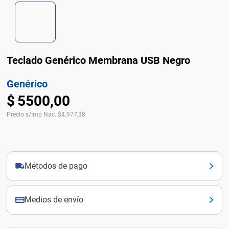
Teclado Genérico Membrana USB Negro
Genérico
$
5500
,
00
Precio s/Imp Nac.
$
4.977,38
Métodos de pago
Medios de envío