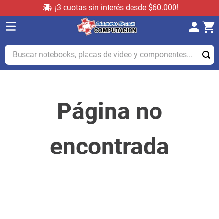
¡3 cuotas sin interés desde $60.000!
Buscar notebooks, placas de video y componentes...
Página no
encontrada