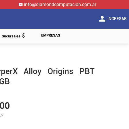
info@diamondcomputacion.com.ar
INGRESAR
EMPRESAS
Sucursales
perX Alloy Origins PBT
RGB
00
,51