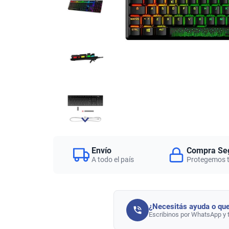
Envío
Compra Se
A todo el país
Protegemos 
¿Necesitás ayuda o que
Escribinos por WhatsApp y 