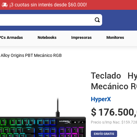
¡3 cuotas sin interés desde $60.000!
PCs Armadas
Notebooks
Impresoras
Monitores
 Alloy Origins PBT Mecánico RGB
Teclado Hy
Mecánico 
HyperX
$
176
.
500
,
Precio s/Imp Nac.
$
159.728
ENVÍO GRATIS