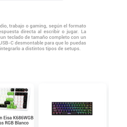
dio, trabajo o gaming, según el formato
puesta directa al escribir o jugar. La
de un teclado de tamaño completo con un
e USB-C desmontable para que lo puedas
ntegrarlo a distintos tipos de setups.
Teclado
Retroi
Membr
on Eisa K686WGB
$
15
.
0
ss RGB Blanco