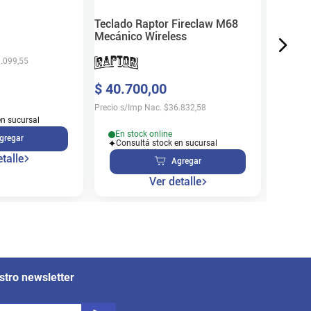
Precio s/
Teclado Raptor Fireclaw M68
Mecánico Wireless
.099,55
En s
$
40
.
700
,
00
Cons
Precio s/Imp Nac.
$
36.832,58
en sucursal
En stock online
gregar
Consultá stock en sucursal
talle
Agregar
Ver detalle
stro newsletter