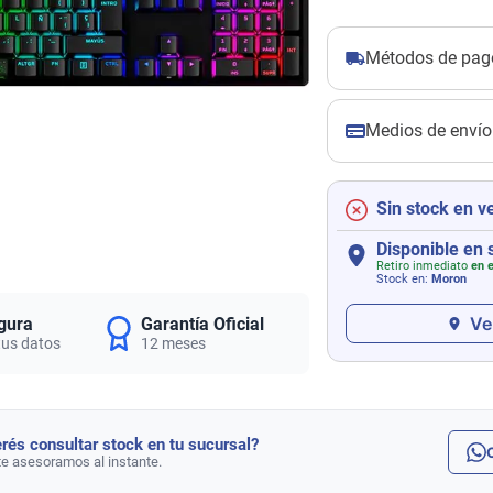
Métodos de pag
Medios de envío
Sin stock en v
Disponible en 
Retiro inmediato
en e
Stock en:
Moron
Ve
gura
Garantía Oficial
tus datos
12 meses
rés consultar stock en tu sucursal?
te asesoramos al instante.