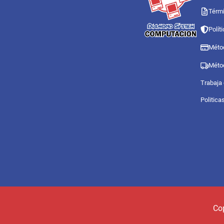
Térmi
Polít
Méto
Méto
Trabaja
Politica
Co