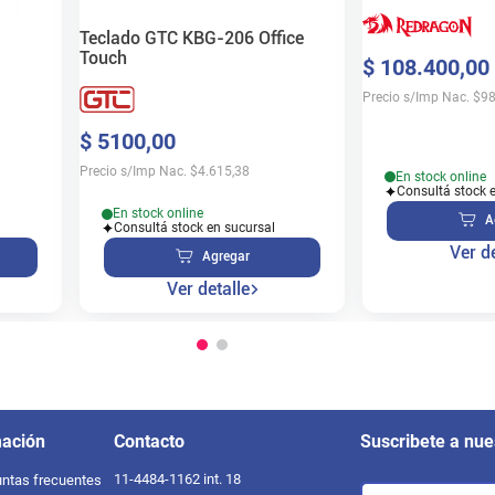
Teclado GTC KBG-206 Office
Touch
$
108
.
400
,
00
Precio s/Imp Nac.
$
98
$
5100
,
00
Precio s/Imp Nac.
$
4.615,38
En stock online
Consultá stock 
En stock online
A
Consultá stock en sucursal
Ver de
Agregar
Ver detalle
mación
Contacto
Suscribete a nue
11-4484-1162 int. 18
ntas frecuentes