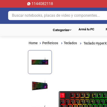
1144082118
Buscar notebooks, placas de video y componentes...
Armá tu PC
Categorías
Perifericos
Teclados
Teclado HyperX