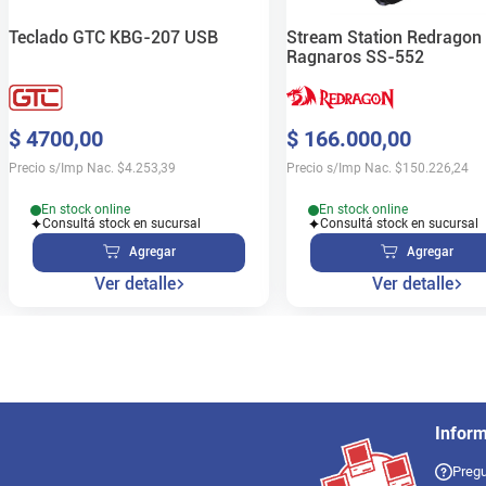
Teclado GTC KBG-207 USB
Stream Station Redragon
Ragnaros SS-552
$
4700
,
00
$
166
.
000
,
00
Precio s/Imp Nac.
$
4.253,39
Precio s/Imp Nac.
$
150.226,24
En stock online
En stock online
Consultá stock en sucursal
Consultá stock en sucursal
Agregar
Agregar
Ver detalle
Ver detalle
Infor
Pregu