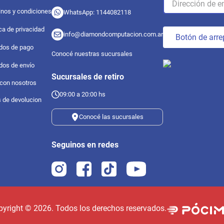
nos y condiciones
WhatsApp: 1144082118
ica de privacidad
info@diamondcomputacion.com.ar
Botón de arre
dos de pago
Conocé nuestras sucursales
dos de envío
Sucursales de retiro
 con nosotros
09:00 a 20:00 hs
s de devolucion
Conocé las sucursales
Seguinos en redes
pyright ©
2026
. Todos los derechos reservados.