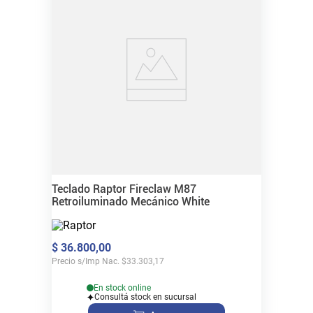
Teclado Raptor Fireclaw M87
Retroiluminado Mecánico White
$
36
.
800
,
00
Precio s/Imp Nac.
$
33.303,17
En stock online
Consultá stock en sucursal