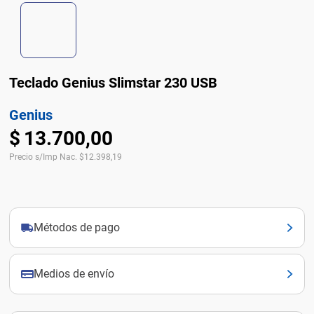
Teclado Genius Slimstar 230 USB
Genius
$
13
.
700
,
00
Precio s/Imp Nac.
$
12.398,19
Métodos de pago
Medios de envío