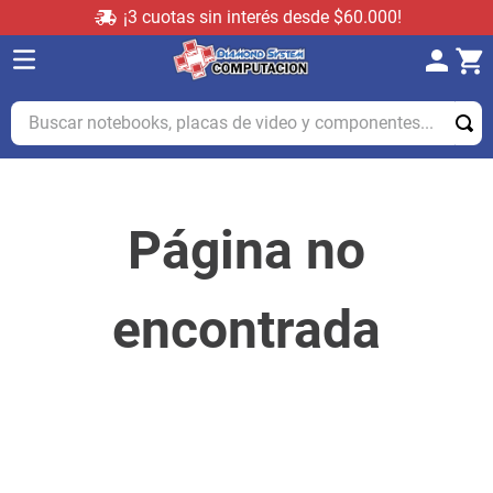
¡3 cuotas sin interés desde $60.000!
Buscar notebooks, placas de video y componentes...
Página no
encontrada