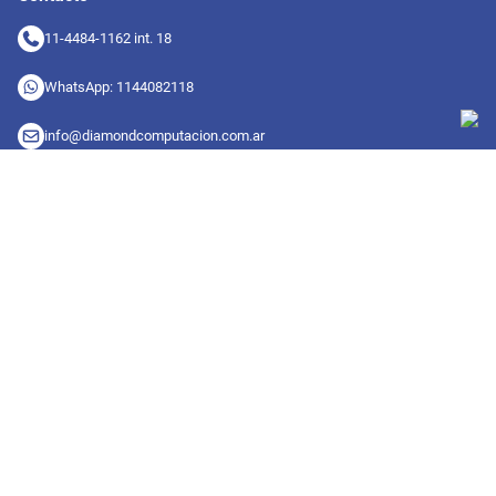
11-4484-1162 int. 18
WhatsApp: 1144082118
info@diamondcomputacion.com.ar
Sucursales de retiro
09:00 a 20:00 hs
Conocé las sucursales
Seguinos en redes
Suscribete a nuestro newsletter