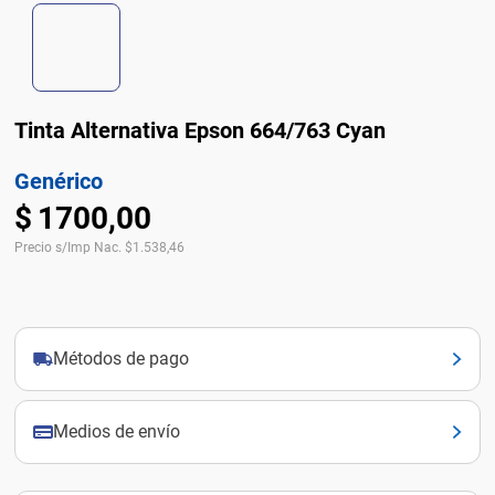
Tinta Alternativa Epson 664/763 Cyan
Genérico
$
1700
,
00
Precio s/Imp Nac.
$
1.538,46
Métodos de pago
Medios de envío