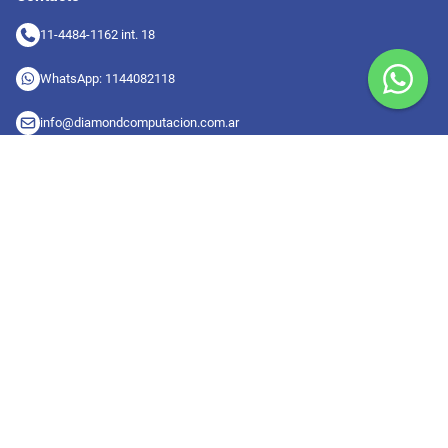
11-4484-1162 int. 18
WhatsApp: 1144082118
info@diamondcomputacion.com.ar
Sucursales de retiro
09:00 a 20:00 hs
Conocé las sucursales
Seguinos en redes
Suscribete a nuestro newsletter