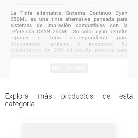
La Tinta alternativa Sistema Continuo Cyan
250ML es una tinta alternativa pensada para
sistemas de impresión compatibles con la
referencia CYAN 250ML. Su color cyan permite
reponer el tono correspondiente para
documentos, gráficos e imágenes. Su
presentación de 250 ml resulta práctica para
sistemas continuos y recargas de uso frecuente.
Resulta útil para tareas escolares,
MOSTRAR MÁS
administrativas, comerciales y domésticas donde
se necesita mantener una impresión uniforme y
conservar la identificación correcta del color.
Explora más productos de esta
categoría