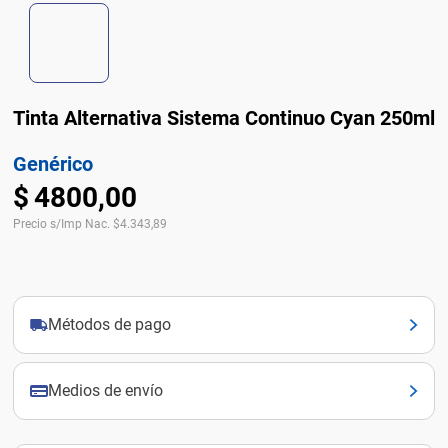
Tinta Alternativa Sistema Continuo Cyan 250ml
Genérico
$
4800
,
00
Precio s/Imp Nac.
$
4.343,89
Métodos de pago
Medios de envío