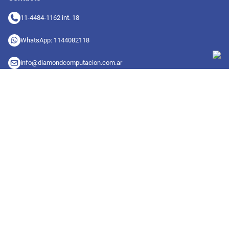
11-4484-1162 int. 18
WhatsApp: 1144082118
info@diamondcomputacion.com.ar
Sucursales de retiro
09:00 a 20:00 hs
Conocé las sucursales
Seguinos en redes
Suscribete a nuestro newsletter