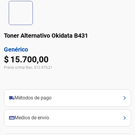
Toner Alternativo Okidata B431
Genérico
$
15
.
700
,
00
Precio s/Imp Nac.
$
12.975,21
Métodos de pago
Medios de envío