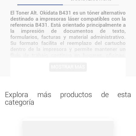
El Toner Alt. Okidata B431 es un tóner alternativo
destinado a impresoras láser compatibles con la
referencia B431. Está orientado principalmente a
la impresión de documentos de texto,
formularios, facturas y material administrativo.
Su formato facilita el reemplazo del cartucho
dentro de la impresora y permite mantener un
flujo de trabajo continuo en hogares, oficinas,
comercios y espacios educativos. Una
MOSTRAR MÁS
alternativa práctica para mantener la impresora
operativa y sostener el ritmo de trabajo cotidiano
sin agregar funciones que no correspondan al
consumible.
Explora más productos de esta
categoría