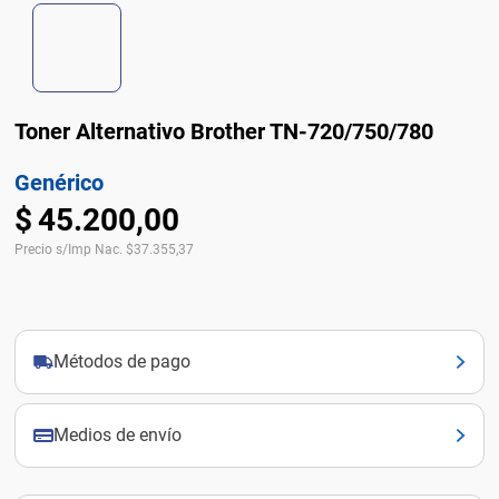
Toner Alternativo Brother TN-720/750/780
Genérico
$
45
.
200
,
00
Precio s/Imp Nac.
$
37.355,37
Métodos de pago
Medios de envío