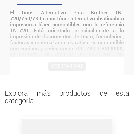
El Toner Alternativo Para Brother TN-
720/750/780 es un tóner alternativo destinado a
impresoras láser compatibles con la referencia
TN-720. Está orientado principalmente a la
impresión de documentos de texto, formularios,
facturas y material administrativo. Es compatible
con equipos y series como 750, 780, CASI 8000,
HL-5450DN, HL-5470DW, HL-5470DWT. Su
formato facilita el reemplazo del cartucho dentro
MOSTRAR MÁS
de la impresora y permite mantener un flujo de
trabajo continuo en hogares, oficinas, comercios
y espacios educativos.
Explora más productos de esta
categoría