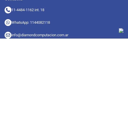
11-4484-1162 int. 18
WhatsApp: 1144082118
info@diamondcomputacion.com.ar
Sucursales de retiro
09:00 a 20:00 hs
Conocé las sucursales
Seguinos en redes
Suscribete a nuestro newsletter