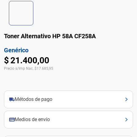
Toner Alternativo HP 58A CF258A
Genérico
$
21
.
400
,
00
Precio s/Imp Nac.
$
17.685,95
Métodos de pago
Medios de envío