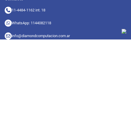
11-4484-1162 int. 18
WhatsApp: 1144082118
info@diamondcomputacion.com.ar
Sucursales de retiro
09:00 a 20:00 hs
Conocé las sucursales
Seguinos en redes
Suscribete a nuestro newsletter