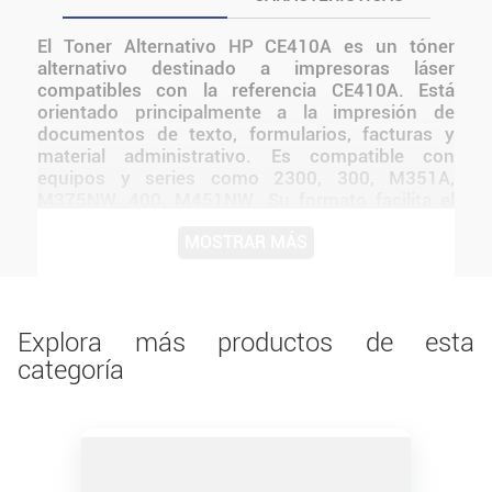
El Toner Alternativo HP CE410A es un tóner
alternativo destinado a impresoras láser
compatibles con la referencia CE410A. Está
orientado principalmente a la impresión de
documentos de texto, formularios, facturas y
material administrativo. Es compatible con
equipos y series como 2300, 300, M351A,
M375NW, 400, M451NW. Su formato facilita el
reemplazo del cartucho dentro de la impresora y
MOSTRAR MÁS
permite mantener un flujo de trabajo continuo en
hogares, oficinas, comercios y espacios
educativos.
Explora más productos de esta
categoría