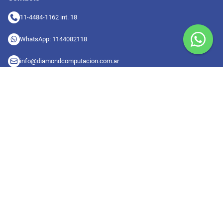
11-4484-1162 int. 18
WhatsApp: 1144082118
info@diamondcomputacion.com.ar
Sucursales de retiro
09:00 a 20:00 hs
Conocé las sucursales
Seguinos en redes
Suscribete a nuestro newsletter