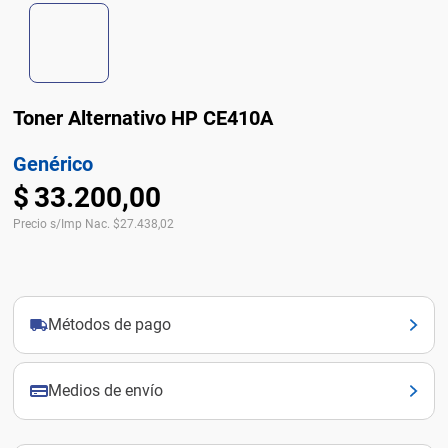
Toner Alternativo HP CE410A
Genérico
$
33
.
200
,
00
Precio s/Imp Nac.
$
27.438,02
Métodos de pago
Medios de envío