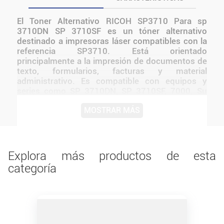
El Toner Alternativo RICOH SP3710 Para sp
3710DN SP 3710SF es un tóner alternativo
destinado a impresoras láser compatibles con la
referencia SP3710. Está orientado
principalmente a la impresión de documentos de
texto, formularios, facturas y material
administrativo. Es compatible con equipos y
series como SP 3710DN, SP 3710SF, 7000. Su
formato facilita el reemplazo del cartucho dentro
MOSTRAR MÁS
de la impresora y permite mantener un flujo de
trabajo continuo en hogares, oficinas, comercios
y espacios educativos.
Explora más productos de esta
categoría