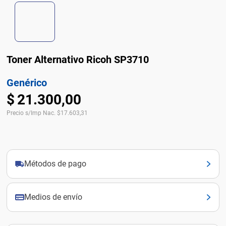
Toner Alternativo Ricoh SP3710
Genérico
$
21
.
300
,
00
Precio s/Imp Nac.
$
17.603,31
Métodos de pago
Medios de envío