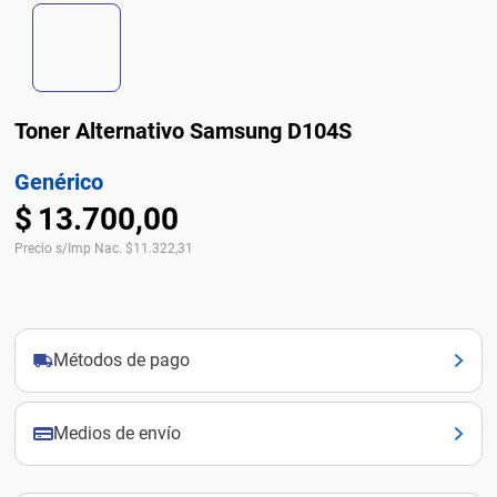
Toner Alternativo Samsung D104S
Genérico
$
13
.
700
,
00
Precio s/Imp Nac.
$
11.322,31
Métodos de pago
Medios de envío