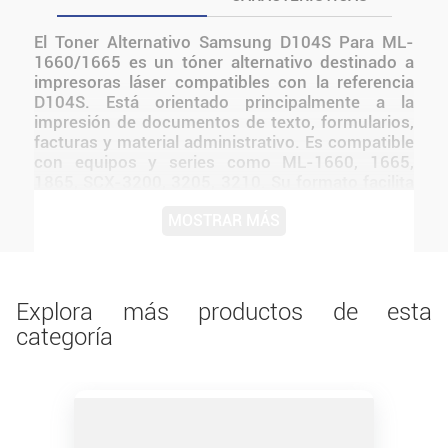
El Toner Alternativo Samsung D104S Para ML-
1660/1665 es un tóner alternativo destinado a
impresoras láser compatibles con la referencia
D104S. Está orientado principalmente a la
impresión de documentos de texto, formularios,
facturas y material administrativo. Es compatible
con equipos y series como ML-1660, 1665,
1865, SCX-3200, 3205, 3210. Su formato facilita
el reemplazo del cartucho dentro de la impresora
MOSTRAR MÁS
y permite mantener un flujo de trabajo continuo
en hogares, oficinas, comercios y espacios
educativos.
Explora más productos de esta
categoría