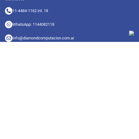
11-4484-1162 int. 18
WhatsApp: 1144082118
info@diamondcomputacion.com.ar
Sucursales de retiro
09:00 a 20:00 hs
Conocé las sucursales
Seguinos en redes
Suscribete a nuestro newsletter