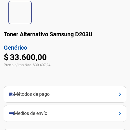
Toner Alternativo Samsung D203U
Genérico
$
33
.
600
,
00
Precio s/Imp Nac.
$
30.407,24
Métodos de pago
Medios de envío