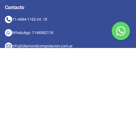
Contacto
11-4484-1162 int. 18
WhatsApp: 1144082118
info@diamondcomputacion.com.ar
Sucursales de retiro
09:00 a 20:00 hs
Conocé las sucursales
Seguinos en redes