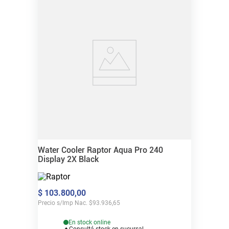
Water Cooler Raptor Aqua Pro 240
Display 2X Black
$
103
.
800
,
00
Precio s/Imp Nac.
$
93.936,65
En stock online
Consultá stock en sucursal