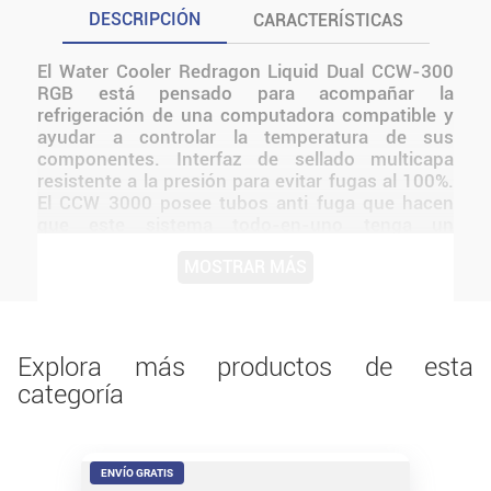
DESCRIPCIÓN
CARACTERÍSTICAS
El Water Cooler Redragon Liquid Dual CCW-300
RGB está pensado para acompañar la
refrigeración de una computadora compatible y
ayudar a controlar la temperatura de sus
componentes. Interfaz de sellado multicapa
resistente a la presión para evitar fugas al 100%.
El CCW 3000 posee tubos anti fuga que hacen
que este sistema todo-en-uno tenga un
mantenimiento prácticamente nulo. incorpora un
MOSTRAR MÁS
sistema de iluminación LED RGB configurable, o
ARGB. Antes de instalarlo o utilizarlo, conviene
verificar medidas, conexiones, alimentación y
compatibilidad con el resto del equipo.
Explora más productos de esta
categoría
ENVÍO GRATIS