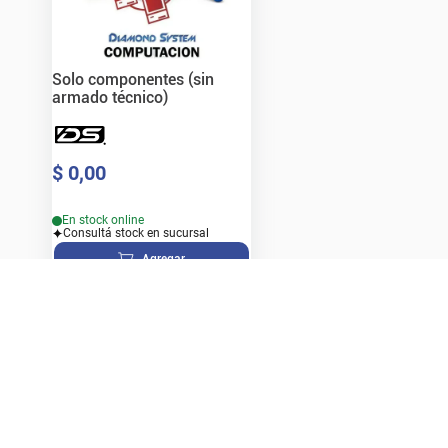
Solo componentes (sin
armado técnico)
$
0
,
00
En stock online
Consultá stock en sucursal
Agregar
Ver detalle
mación
Contacto
Suscribete a nue