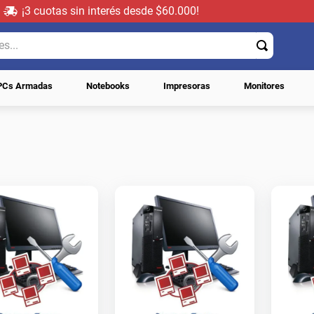
¡3 cuotas sin interés desde $60.000!
..
PCs Armadas
Notebooks
Impresoras
Monitores