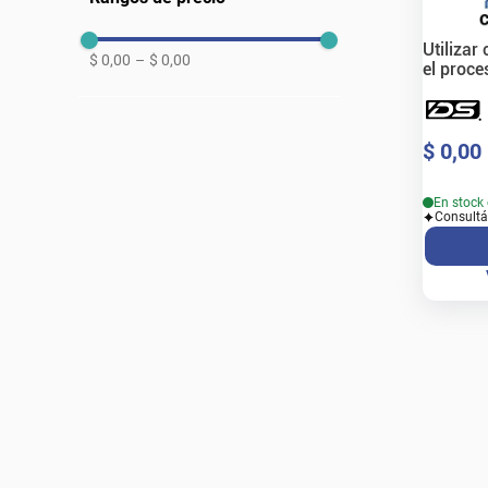
Utilizar
$ 0,00
–
$ 0,00
el proce
$
0
,
00
En stock 
Consultá