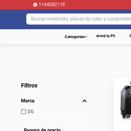
1144082118
Buscar notebooks, placas de video y componentes.
Armá tu PC
Categorías
Filtros
Marca
DS
Rangos de precio