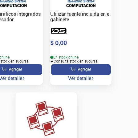
 gráficos integrados
Utilizar fuente incluida en el
esador
gabinete
$
0
,
00
online
En stock online
 stock en sucursal
Consultá stock en sucursal
Agregar
Agregar
Ver detalle
Ver detalle