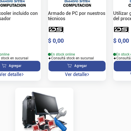
 cooler incluido con
Armado de PC por nuestros
Utilizar
sador
técnicos
del proc
$
0
,
00
$
0
,
00
online
En stock online
En stock 
 stock en sucursal
Consultá stock en sucursal
Consultá
Agregar
Agregar
Ver detalle
Ver detalle