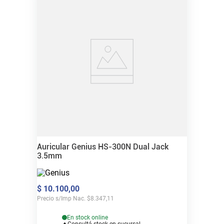
Auricular Genius HS-300N Dual Jack
3.5mm
$
10
.
100
,
00
Precio s/Imp Nac.
$
8.347,11
En stock online
Consultá stock en sucursal