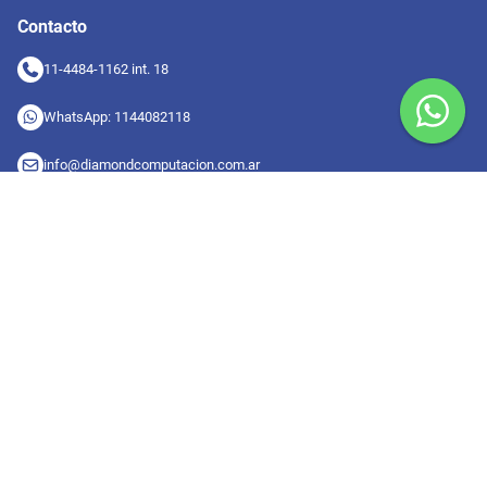
Contacto
11-4484-1162 int. 18
WhatsApp: 1144082118
info@diamondcomputacion.com.ar
Sucursales de retiro
09:00 a 20:00 hs
Conocé las sucursales
Seguinos en redes