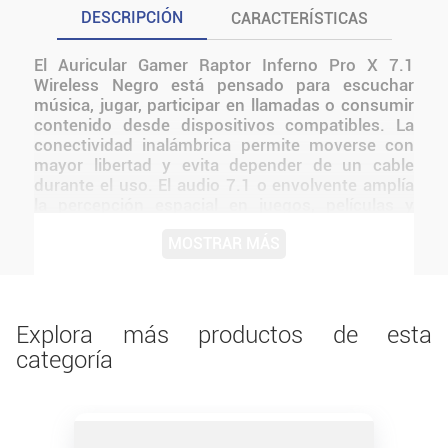
DESCRIPCIÓN
CARACTERÍSTICAS
El Auricular Gamer Raptor Inferno Pro X 7.1
Wireless Negro está pensado para escuchar
música, jugar, participar en llamadas o consumir
contenido desde dispositivos compatibles. La
conectividad inalámbrica permite moverse con
mayor libertad y evita depender de un cable
durante el uso. El audio 7.1 o envolvente amplía
la percepción espacial en juegos, películas y
contenido compatible. AURICULAR RAPTOR
MOSTRAR MÁS
INFERNO PRO X 7.1 WIRELESS NEGRO es un
producto diseñado para ofrecer la máxima
calidad y rendimiento El diseño de Raptor
mantiene una presentación coherente con la
línea y facilita integrarlo a distintos tipos de
Explora más productos de esta
setups.
categoría