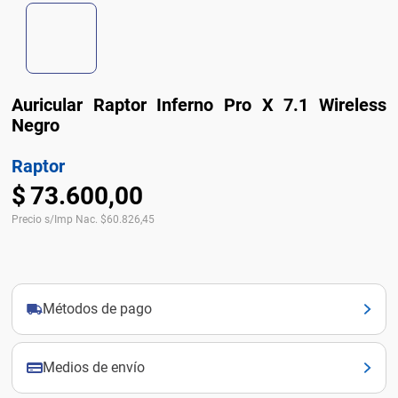
Auricular Raptor Inferno Pro X 7.1 Wireless
Negro
Raptor
$
73
.
600
,
00
Precio s/Imp Nac.
$
60.826,45
Métodos de pago
Medios de envío