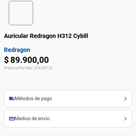
Auricular Redragon H312 Cybill
Redragon
$
89
.
900
,
00
Precio s/Imp Nac.
$
74.297,52
Métodos de pago
Medios de envío