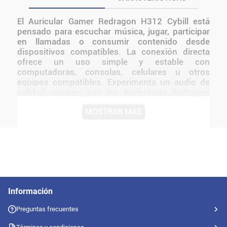
El Auricular Gamer Redragon H312 Cybill está
pensado para escuchar música, jugar, participar
en llamadas o consumir contenido desde
dispositivos compatibles. La conexión directa
ofrece un uso simple y estable con
computadoras, consolas, celulares u otros
equipos compatibles. Experimenta un audio de
calidad superior con los Auriculares Redragon
H312 Cybill Diseñados para gamers y amantes de
MOSTRAR MÁS
la música, combinan un sonido nítido, bajos
potentes y un micrófono ajustable que mejora la
comunicación en línea El diseño de Redragon
mantiene una presentación coherente con la
línea y facilita integrarlo a distintos tipos de
setups.
Información
Preguntas frecuentes