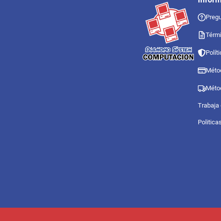
Pregu
Térmi
Polít
Méto
Méto
Trabaja
Politica