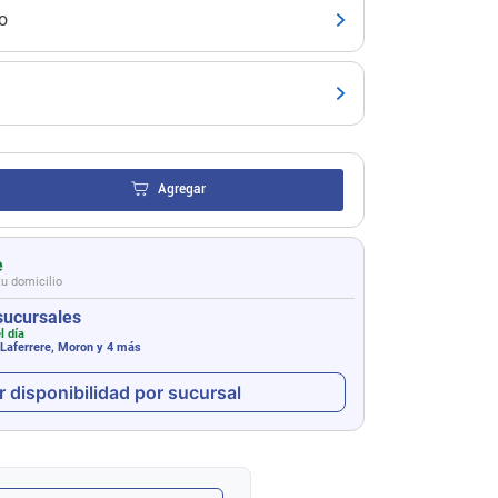
o
Agregar
e
tu domicilio
sucursales
l día
 Laferrere, Moron
y 4 más
r disponibilidad por sucursal