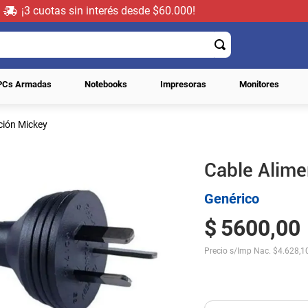
¡3 cuotas sin interés desde $60.000!
PCs Armadas
Notebooks
Impresoras
Monitores
ción Mickey
Cable Alime
Genérico
$
5600
,
00
Precio s/Imp Nac.
$
4.628,1