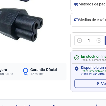
Métodos de pag
Medios de envío
－
＋
En stock onlin
Recibí tu compra en 
Disponible en 
gura
Garantía Oficial
Retiro inmediato
en e
tus datos
12 meses
Stock en:
San Justo,
Ve