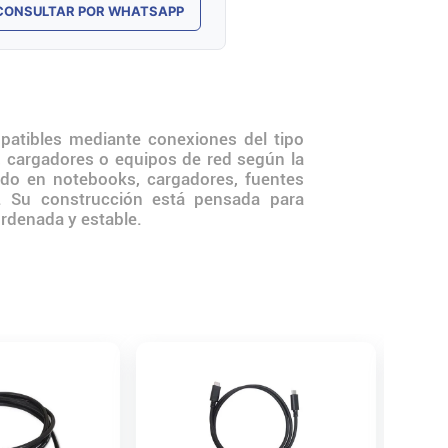
CONSULTAR POR WHATSAPP
mpatibles mediante conexiones del tipo
s, cargadores o equipos de red según la
zado en notebooks, cargadores, fuentes
”. Su construcción está pensada para
ordenada y estable.
Cable U
Genéric