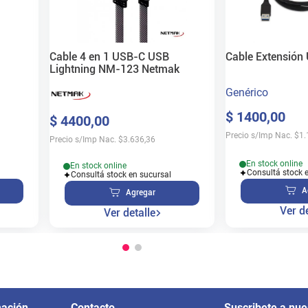
Cable 4 en 1 USB-C USB
Cable Extensión
Lightning NM-123 Netmak
Genérico
$
1400
,
00
$
4400
,
00
Precio s/Imp Nac.
$
1.
Precio s/Imp Nac.
$
3.636,36
En stock online
En stock online
Consultá stock 
Consultá stock en sucursal
A
Agregar
Ver de
Ver detalle
mación
Contacto
Suscribete a nue