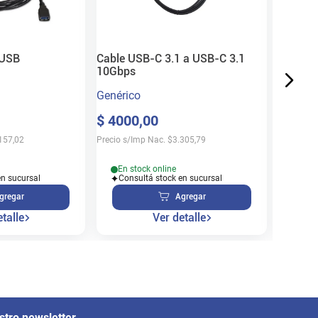
$
390
Precio s/
 USB
Cable USB-C 3.1 a USB-C 3.1
10Gbps
Genérico
$
4000
,
00
En s
Cons
157,02
Precio s/Imp Nac.
$
3.305,79
En stock online
en sucursal
Consultá stock en sucursal
gregar
Agregar
talle
Ver detalle
stro newsletter