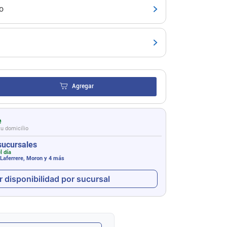
o
Agregar
e
tu domicilio
sucursales
l día
 Laferrere, Moron
y 4 más
r disponibilidad por sucursal