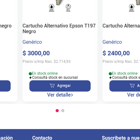
negro
Cartucho Alternativo Epson T197
Cartucho Altern
Negro
Genérico
Genérico
$
3000
,
00
$
2400
,
00
Precio s/Imp Nac.
$
2.714,93
Precio s/Imp Nac.
$
2.
En stock online
En stock online
Consultá stock en sucursal
Consultá stock 
Agregar
A
Ver detalle
Ver de
mación
Contacto
Suscribete a nue