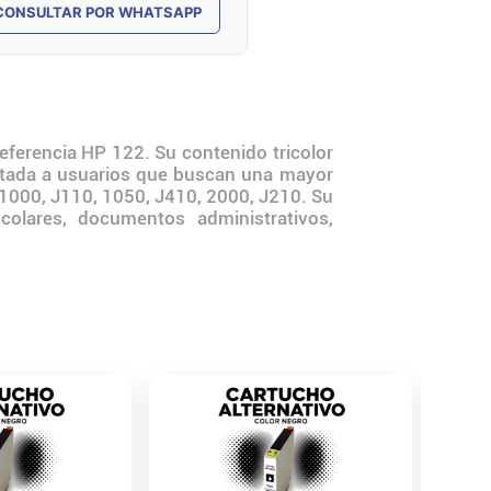
CONSULTAR POR WHATSAPP
eferencia HP 122. Su contenido tricolor
entada a usuarios que buscan una mayor
 1000, J110, 1050, J410, 2000, J210. Su
colares, documentos administrativos,
Cartuch
Negro
Genéric