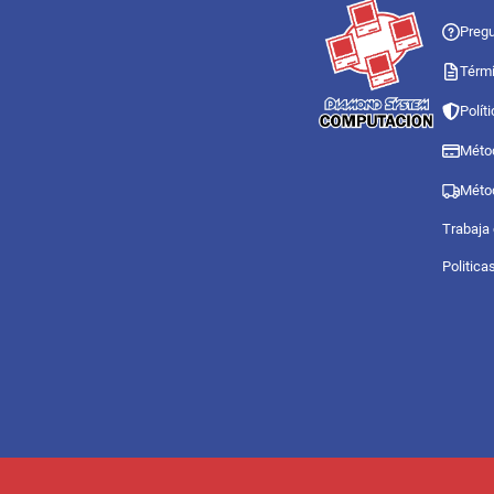
Pregu
Térmi
Polít
Méto
Méto
Trabaja
Politica