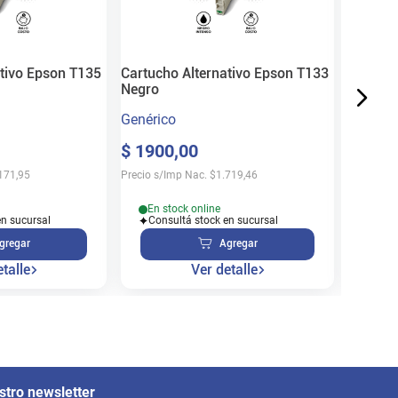
$
310
Precio s/
ativo Epson T135
Cartucho Alternativo Epson T133
Negro
Genérico
En s
$
1900
,
00
Cons
171,95
Precio s/Imp Nac.
$
1.719,46
En stock online
en sucursal
Consultá stock en sucursal
gregar
Agregar
talle
Ver detalle
stro newsletter