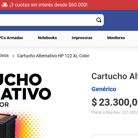
¡3 cuotas sin interés desde $60.000!
PCs Armadas
Notebooks
Impresoras
Monitores
tivos
Cartucho Alternativo HP 122 XL Color
Cartucho Al
Genérico
$
23
.
300
,
0
Precio s/Imp Nac.
$
21.085,