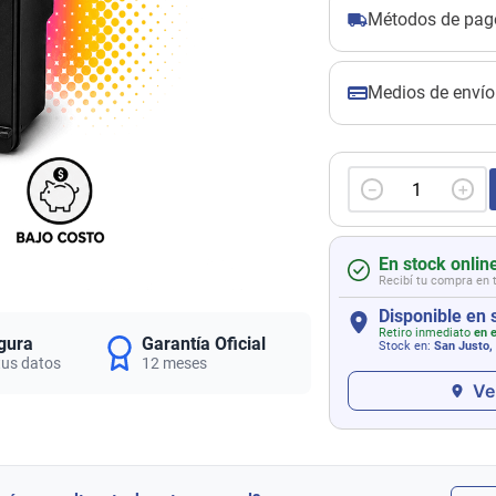
Métodos de pag
Medios de envío
－
＋
En stock onlin
Recibí tu compra en 
Disponible en 
Retiro inmediato
en e
gura
Garantía Oficial
Stock en:
San Justo,
tus datos
12 meses
Ve