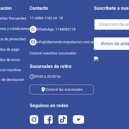
mación
Contacto
Suscribete a nue
11-4484-1162 int. 18
ntas frecuentes
nos y condiciones
WhatsApp: 1144082118
ica de privacidad
info@diamondcomputacion.com.ar
Botón de arre
dos de pago
Conocé nuestras sucursales
dos de envío
Sucursales de retiro
 con nosotros
09:00 a 20:00 hs
s de devolucion
Conocé las sucursales
Seguinos en redes