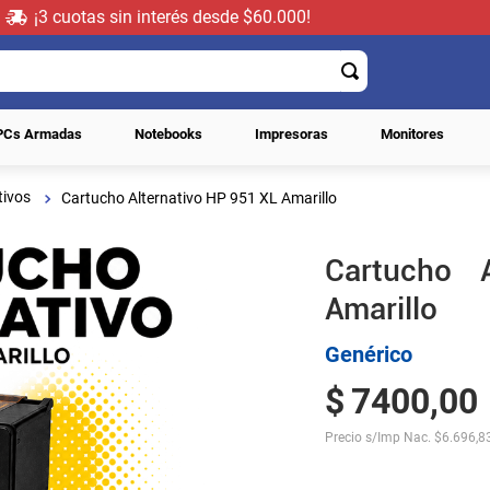
¡3 cuotas sin interés desde $60.000!
PCs Armadas
Notebooks
Impresoras
Monitores
tivos
Cartucho Alternativo HP 951 XL Amarillo
Cartucho 
Amarillo
Genérico
$
7400
,
00
Precio s/Imp Nac.
$
6.696,8