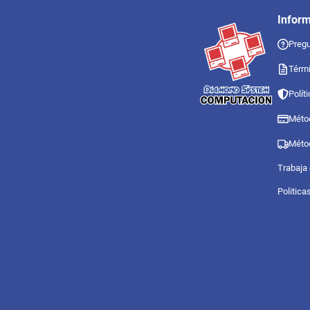
Infor
Pregu
Térmi
Polít
Méto
Méto
Trabaja
Politica