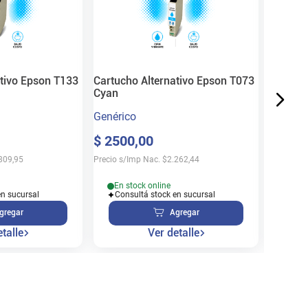
Genéric
$
830
Precio s/
ativo Epson T133
Cartucho Alternativo Epson T073
Cyan
Genérico
En s
$
2500
,
00
Cons
809,95
Precio s/Imp Nac.
$
2.262,44
En stock online
en sucursal
Consultá stock en sucursal
gregar
Agregar
talle
Ver detalle