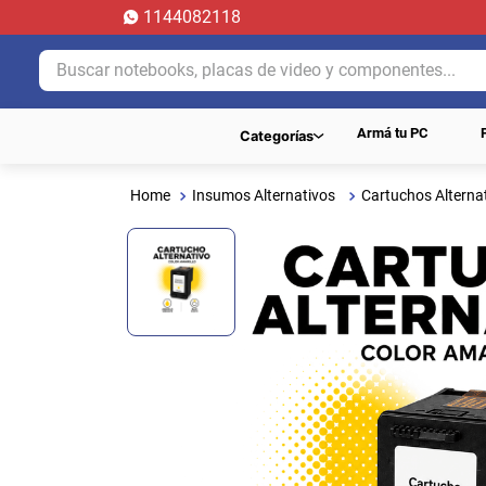
1144082118
Buscar notebooks, placas de video y componentes...
Armá tu PC
Categorías
Insumos Alternativos
Cartuchos Alterna