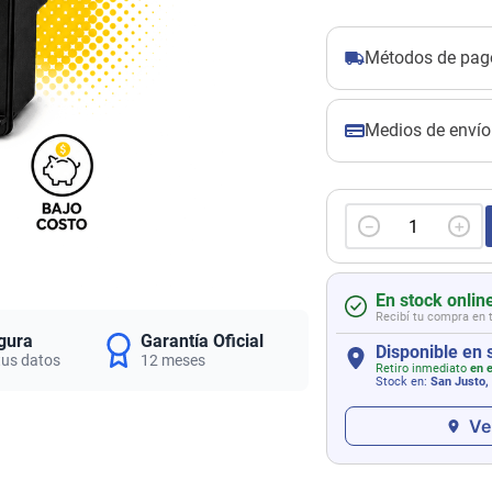
Métodos de pag
Medios de envío
－
＋
En stock onlin
Recibí tu compra en 
gura
Garantía Oficial
Disponible en 
tus datos
12 meses
Retiro inmediato
en e
Stock en:
San Justo,
Ve