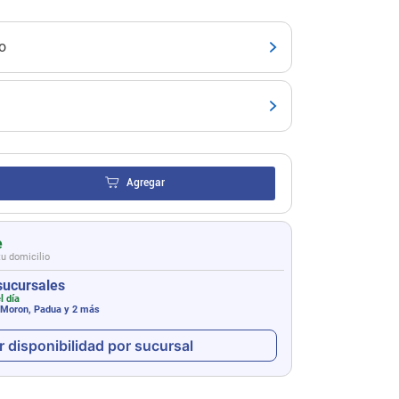
o
Agregar
e
tu domicilio
sucursales
l día
 Moron, Padua
y 2 más
r disponibilidad por sucursal