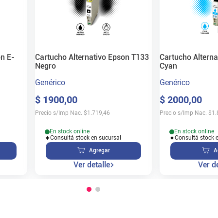
on E-
Cartucho Alternativo Epson T133
Cartucho Altern
Negro
Cyan
Genérico
Genérico
$
1900
,
00
$
2000
,
00
Precio s/Imp Nac.
$
1.719,46
Precio s/Imp Nac.
$
1.
En stock online
En stock online
Consultá stock en sucursal
Consultá stock 
Agregar
A
Ver detalle
Ver de