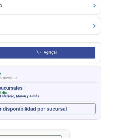
o
Agregar
e
tu domicilio
sucursales
l día
 Laferrere, Moron
y 4 más
r disponibilidad por sucursal