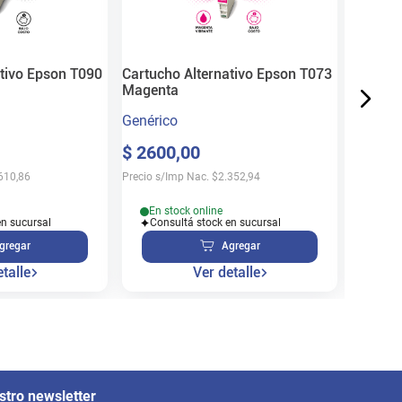
$
36
.
5
Precio s/
ativo Epson T090
Cartucho Alternativo Epson T073
Magenta
Genérico
En s
$
2600
,
00
Cons
610,86
Precio s/Imp Nac.
$
2.352,94
En stock online
en sucursal
Consultá stock en sucursal
gregar
Agregar
talle
Ver detalle
stro newsletter