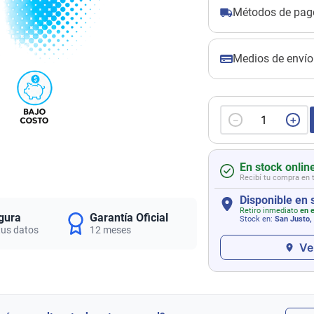
Métodos de pag
Medios de envío
－
＋
En stock onlin
Recibí tu compra en 
Disponible en 
Retiro inmediato
en e
gura
Garantía Oficial
Stock en:
San Justo,
tus datos
12 meses
Ve