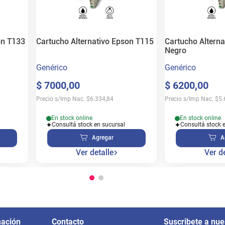
on T133
Cartucho Alternativo Epson T115
Cartucho Altern
Negro
Genérico
Genérico
$
7000
,
00
$
6200
,
00
Precio s/Imp Nac.
$
6.334,84
Precio s/Imp Nac.
$
5.
En stock online
En stock online
Consultá stock en sucursal
Consultá stock 
Agregar
A
Ver detalle
Ver de
mación
Contacto
Suscribete a nue