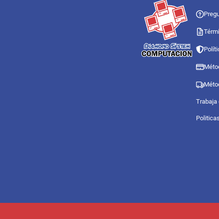
Pregu
Térmi
Polít
Méto
Méto
Trabaja
Politica