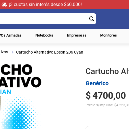
¡3 cuotas sin interés desde $60.000!
PCs Armadas
Notebooks
Impresoras
Monitores
tivos
Cartucho Alternativo Epson 206 Cyan
Cartucho Al
Genérico
$
4700
,
00
Precio s/Imp Nac.
$
4.253,3