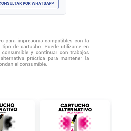
CONSULTAR POR WHATSAPP
vo para impresoras compatibles con la
 tipo de cartucho. Puede utilizarse en
l consumible y continuar con trabajos
lternativa práctica para mantener la
pondan al consumible.
Cartuch
Genéric