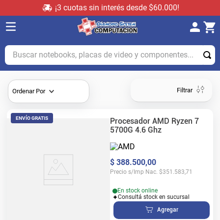
¡3 cuotas sin interés desde $60.000!
Buscar notebooks, placas de video y componentes...
Filtrar
Ordenar Por
ENVÍO GRATIS
Procesador AMD Ryzen 7
5700G 4.6 Ghz
$
388
.
500
,
00
Precio s/Imp Nac.
$
351.583,71
En stock online
Consultá stock en sucursal
Agregar