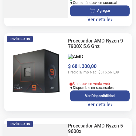
Consultá stock en sucursal
Agregar
Ver detalle
ENVÍO GRATIS
Procesador AMD Ryzen 9
7900X 5.6 Ghz
$
681
.
300
,
00
Precio s/Imp Nac.
$
616.561,09
Sin stock en venta web
Disponible en sucursales
Ver Disponibilidad
Ver detalle
ENVÍO GRATIS
Procesador AMD Ryzen 5
9600x