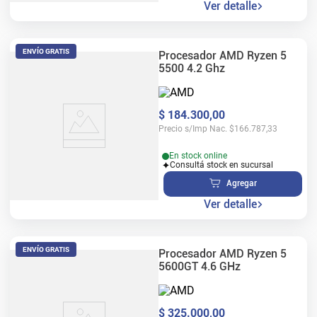
Ver detalle
ENVÍO GRATIS
Procesador AMD Ryzen 5
5500 4.2 Ghz
$
184
.
300
,
00
Precio s/Imp Nac.
$
166.787,33
En stock online
Consultá stock en sucursal
Agregar
Ver detalle
ENVÍO GRATIS
Procesador AMD Ryzen 5
5600GT 4.6 GHz
$
325
.
000
,
00