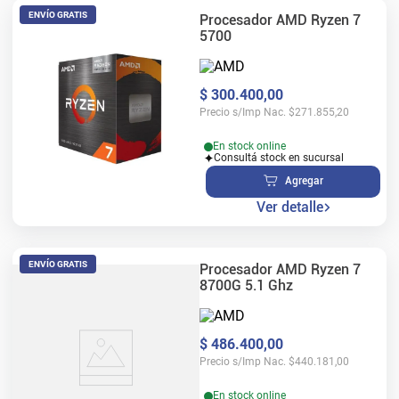
ENVÍO GRATIS
Procesador AMD Ryzen 7
5700
$
300
.
400
,
00
Precio s/Imp Nac.
$
271.855,20
En stock online
Consultá stock en sucursal
Agregar
Ver detalle
ENVÍO GRATIS
Procesador AMD Ryzen 7
8700G 5.1 Ghz
$
486
.
400
,
00
Precio s/Imp Nac.
$
440.181,00
En stock online