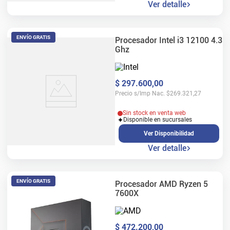
Ver detalle
ENVÍO GRATIS
Procesador Intel i3 12100 4.3
Ghz
$
297
.
600
,
00
Precio s/Imp Nac.
$
269.321,27
Sin stock en venta web
Disponible en sucursales
Ver Disponibilidad
Ver detalle
ENVÍO GRATIS
Procesador AMD Ryzen 5
7600X
$
472
.
200
,
00