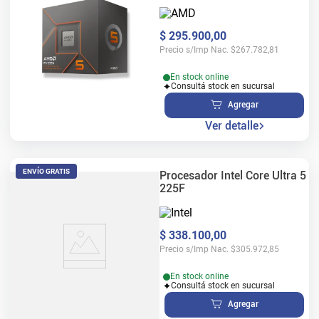
$
295
.
900
,
00
Precio s/Imp Nac.
$
267.782,81
En stock online
Consultá stock en sucursal
Agregar
Ver detalle
ENVÍO GRATIS
Procesador Intel Core Ultra 5
225F
$
338
.
100
,
00
Precio s/Imp Nac.
$
305.972,85
En stock online
Consultá stock en sucursal
Agregar