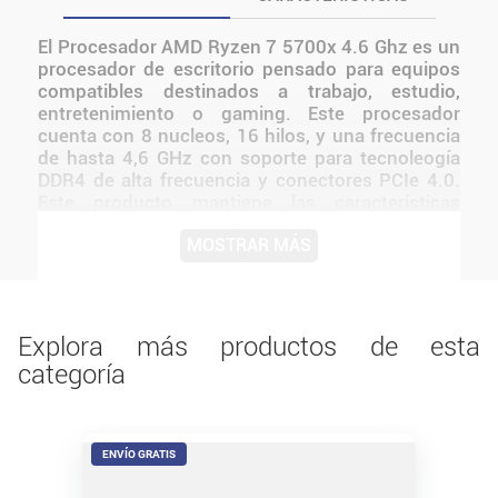
El Procesador AMD Ryzen 7 5700x 4.6 Ghz es un
procesador de escritorio pensado para equipos
compatibles destinados a trabajo, estudio,
entretenimiento o gaming. Este procesador
cuenta con 8 nucleos, 16 hilos, y una frecuencia
de hasta 4,6 GHz con soporte para tecnoleogía
DDR4 de alta frecuencia y conectores PCIe 4.0.
Este producto mantiene las características
identificadas en el nombre exacto del modelo.
MOSTRAR MÁS
Resulta adecuado para usuarios que necesitan
incorporar, reemplazar o ampliar un componente
sin sumar funciones que no estén confirmadas.
Antes de instalarlo o utilizarlo, conviene verificar
medidas, conexiones, alimentación y
Explora más productos de esta
compatibilidad con el resto del equipo.
categoría
ENVÍO GRATIS