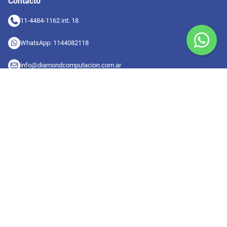
Contacto
11-4484-1162 int. 18
WhatsApp: 1144082118
info@diamondcomputacion.com.ar
Sucursales de retiro
09:00 a 20:00 hs
Conocé las sucursales
Seguinos en redes
Suscribete a nuestro newsletter