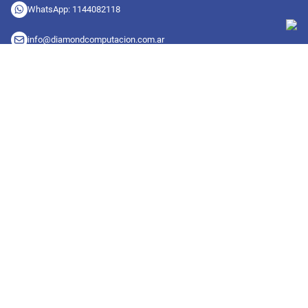
WhatsApp: 1144082118
info@diamondcomputacion.com.ar
Sucursales de retiro
09:00 a 20:00 hs
Conocé las sucursales
Seguinos en redes
Suscribete a nuestro newsletter