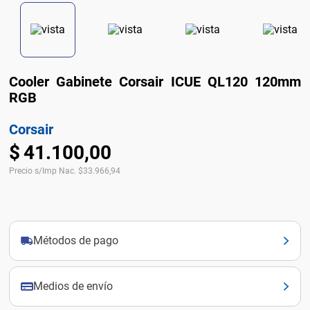
Cooler Gabinete Corsair ICUE QL120 120mm
RGB
Corsair
$
41
.
100
,
00
Precio s/Imp Nac.
$
33.966,94
Métodos de pago
Medios de envío