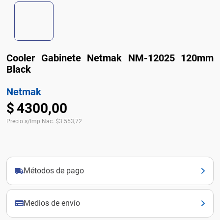
Cooler Gabinete Netmak NM-12025 120mm
Black
Netmak
$
4300
,
00
Precio s/Imp Nac.
$
3.553,72
Métodos de pago
Medios de envío