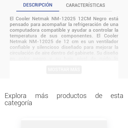
DESCRIPCIÓN
CARACTERÍSTICAS
El Cooler Netmak NM-12025 12CM Negro está
pensado para acompañar la refrigeración de una
computadora compatible y ayudar a controlar la
temperatura de sus componentes. El Cooler
Netmak NM-12025 de 12 cm es un ventilador
confiable y silencioso diseñado para mejorar la
circulación de aire dentro del gabinete. Su diseño
en color negro y su bajo nivel de ruido lo
convierten en una excelente opción para equipos
MOSTRAR MÁS
de oficina, uso cotidiano o actualizaciones
económicas de refrigeración. Antes de instalarlo
o utilizarlo, conviene verificar medidas,
conexiones, alimentación y compatibilidad con el
resto del equipo.
Explora más productos de esta
categoría