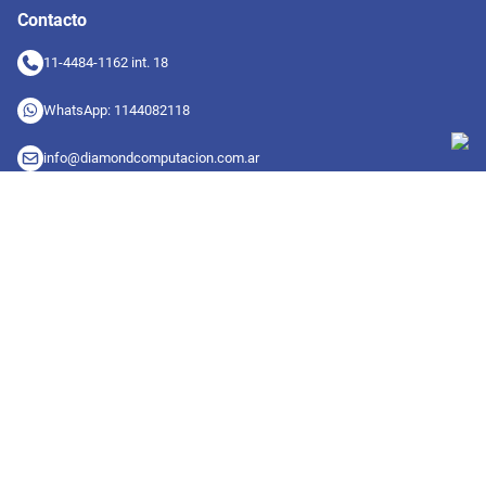
Contacto
11-4484-1162 int. 18
WhatsApp: 1144082118
info@diamondcomputacion.com.ar
Sucursales de retiro
09:00 a 20:00 hs
Conocé las sucursales
Seguinos en redes