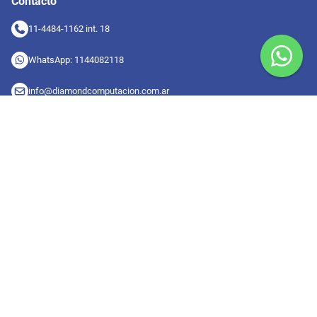
Contacto
11-4484-1162 int. 18
WhatsApp: 1144082118
info@diamondcomputacion.com.ar
Sucursales de retiro
09:00 a 20:00 hs
Conocé las sucursales
Seguinos en redes
Suscribete a nuestro newsletter