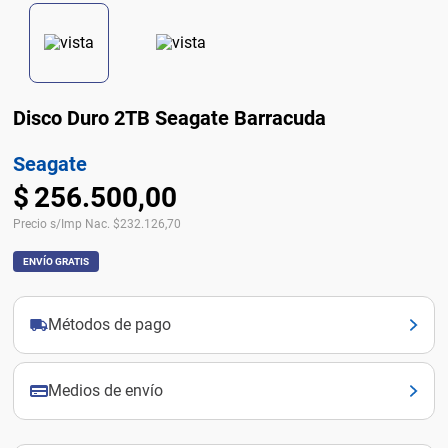
Disco Duro 2TB Seagate Barracuda
Seagate
$
256
.
500
,
00
Precio s/Imp Nac.
$
232.126,70
ENVÍO GRATIS
Métodos de pago
Medios de envío