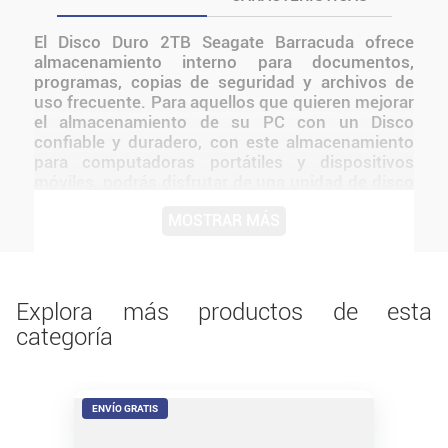
El Disco Duro 2TB Seagate Barracuda ofrece
almacenamiento interno para documentos,
programas, copias de seguridad y archivos de
uso frecuente. Para aquellos que quieren mejorar
el almacenamiento de su PC con un Disco
confiable y duradero, con este almacenamiento
para computadoras portátiles y dispositivos
móviles, podrás disfrutar de una unidad de disco
duro de más alta capacidad y más delgada de 3,5
MOSTRAR MÁS
pulgadas en formato fino que facilita las mejoras
de sistemas. BarraCuda brinda un mejor
rendimiento de lecturas y escrituras Mejorado al
optimizar el flujo de datos con capas inteligentes
de NAND flash DRAM y tecnologías de caché de
Explora más productos de esta
medios. Antes de instalarlo o utilizarlo, conviene
categoría
verificar medidas, conexiones, alimentación y
compatibilidad con el resto del equipo.
ENVÍO GRATIS