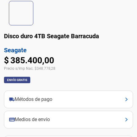
Disco duro 4TB Seagate Barracuda
Seagate
$
385
.
400
,
00
Precio s/Imp Nac.
$
348.778,28
ENVÍO GRATIS
Métodos de pago
Medios de envío