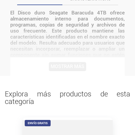
El Disco duro Seagate Baracuda 4TB ofrece
almacenamiento interno para documentos,
programas, copias de seguridad y archivos de
uso frecuente. Este producto mantiene las
características identificadas en el nombre exacto
del modelo. Resulta adecuado para usuarios que
necesitan incorporar, reemplazar o ampliar un
componente sin sumar funciones que no estén
confirmadas. Antes de instalarlo o utilizarlo,
MOSTRAR MÁS
conviene verificar medidas, conexiones,
alimentación y compatibilidad con el resto del
equipo. Una alternativa funcional para integrar el
producto a una configuración existente y
aprovechar las características propias de este
Explora más productos de esta
modelo.
categoría
ENVÍO GRATIS