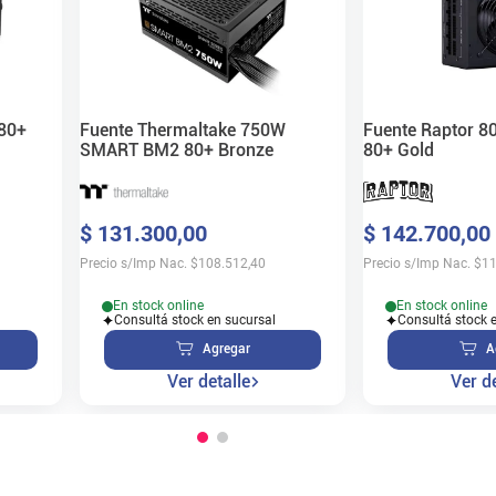
 80+
Fuente Thermaltake 750W
Fuente Raptor 8
SMART BM2 80+ Bronze
80+ Gold
$
131
.
300
,
00
$
142
.
700
,
00
Precio s/Imp Nac.
$
108.512,40
Precio s/Imp Nac.
$
11
En stock online
En stock online
Consultá stock en sucursal
Consultá stock 
Agregar
A
Ver detalle
Ver de