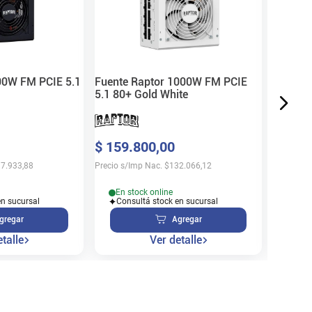
$
53
.
3
Precio s/
00W FM PCIE 5.1
Fuente Raptor 1000W FM PCIE
5.1 80+ Gold White
En s
$
159
.
800
,
00
Cons
7.933,88
Precio s/Imp Nac.
$
132.066,12
En stock online
en sucursal
Consultá stock en sucursal
gregar
Agregar
talle
Ver detalle