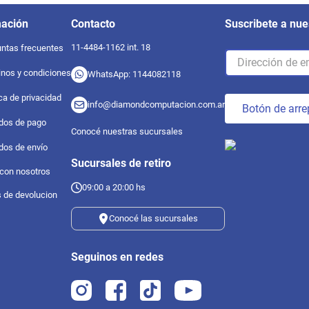
mación
Contacto
Suscribete a nue
11-4484-1162 int. 18
ntas frecuentes
nos y condiciones
WhatsApp: 1144082118
ica de privacidad
info@diamondcomputacion.com.ar
Botón de arre
dos de pago
Conocé nuestras sucursales
dos de envío
Sucursales de retiro
 con nosotros
09:00 a 20:00 hs
s de devolucion
Conocé las sucursales
Seguinos en redes