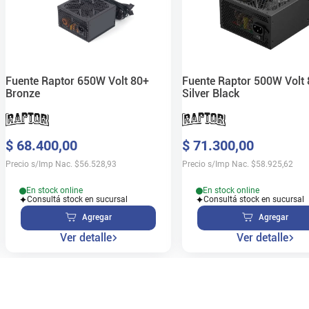
Fuente Raptor 650W Volt 80+
Fuente Raptor 500W Volt
Bronze
Silver Black
$
68
.
400
,
00
$
71
.
300
,
00
Precio s/Imp Nac.
$
56.528,93
Precio s/Imp Nac.
$
58.925,62
En stock online
En stock online
Consultá stock en sucursal
Consultá stock en sucursal
Agregar
Agregar
Ver detalle
Ver detalle