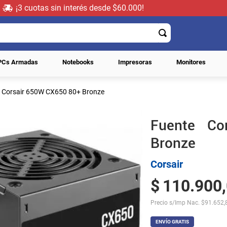
¡3 cuotas sin interés desde $60.000!
PCs Armadas
Notebooks
Impresoras
Monitores
 Corsair 650W CX650 80+ Bronze
Fuente Co
Bronze
Corsair
$
110
.
900
,
Precio s/Imp Nac.
$
91.652,
ENVÍO GRATIS