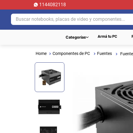
1144082118
Buscar notebooks, placas de video y componentes...
Armá tu PC
Categorías
Componentes de PC
Fuentes
Fuente