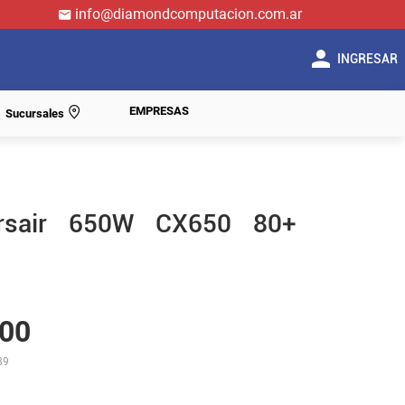
info@diamondcomputacion.com.ar
INGRESAR
EMPRESAS
Sucursales
rsair 650W CX650 80+
00
89