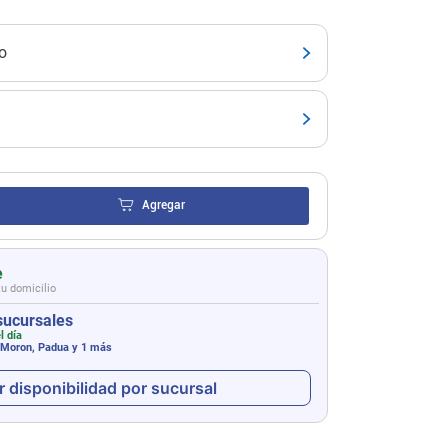
o
Agregar
e
tu domicilio
sucursales
l día
 Moron, Padua
y 1 más
r disponibilidad por sucursal