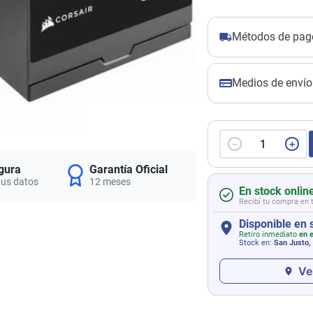
Métodos de pag
Medios de envío
－
＋
gura
Garantía Oficial
tus datos
12 meses
En stock onlin
Recibí tu compra en 
Disponible en 
Retiro inmediato
en e
Stock en:
San Justo,
Ve