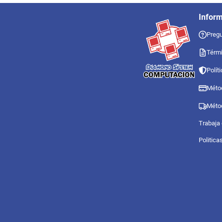
Infor
Pregu
Térmi
Polít
Méto
Méto
Trabaja
Politica