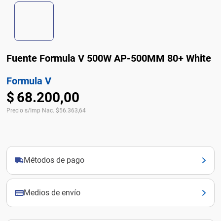
Fuente Formula V 500W AP-500MM 80+ White
Formula V
$
68
.
200
,
00
Precio s/Imp Nac.
$
56.363,64
Métodos de pago
Medios de envío