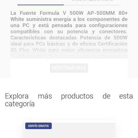
La Fuente Formula V 500W AP-500MM 80+
White suministra energía a los componentes de
una PC y está pensada para configuraciones
compatibles con su potencia y conectores.
Características destacadas Potencia de 500W
ideal para PCs básicas y de oficina Certificación
80 Plus White para mejor eficiencia energética
Ventilador de 120 mm para correcta refrigeración
Protecciones eléctricas para mayor seguridad
MOSTRAR MÁS
Funcionamiento estable para uso continuo
Compatible con configuraciones estándar Su
certificación 80 Plus White asegura un mejor
aprovechamiento energético, brindando
estabilidad y confiabilidad para equipos de
Explora más productos de esta
oficina, estudio o gaming liviano. Antes de
categoría
instalarlo o utilizarlo, conviene verificar medidas,
conexiones, alimentación y compatibilidad con el
resto del equipo.
ENVÍO GRATIS