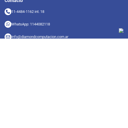
Contacto
11-4484-1162 int. 18
WhatsApp: 1144082118
info@diamondcomputacion.com.ar
Sucursales de retiro
09:00 a 20:00 hs
Conocé las sucursales
Seguinos en redes
Suscribete a nuestro newsletter