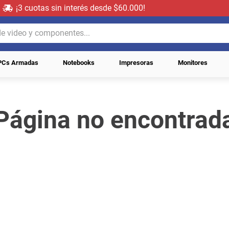
¡3 cuotas sin interés desde $60.000!
video y componentes...
PCs Armadas
Notebooks
Impresoras
Monitores
Página no encontrad