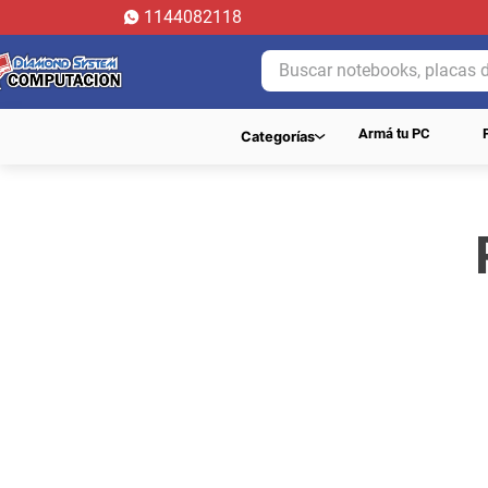
1144082118
Buscar notebooks, placas de 
Armá tu PC
Categorías