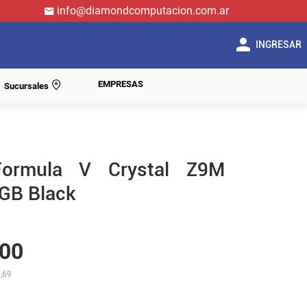
info@diamondcomputacion.com.ar
INGRESAR
EMPRESAS
Sucursales
Formula V Crystal Z9M
GB Black
00
,69