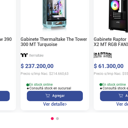
Gabinete Raptor 
ew 390
Gabinete Thermaltake The Tower
X2 MT RGB FAN
300 MT Turquoise
$
61
.
300
,
00
$
237
.
200
,
00
Precio s/Imp Nac.
$
55
Precio s/Imp Nac.
$
214.660,63
En stock online
En stock online
Consultá stock 
Consultá stock en sucursal
A
Agregar
Ver de
Ver detalle