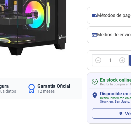
Métodos de pag
Medios de envío
－
＋
En stock onlin
Recibí tu compra en 
gura
Garantía Oficial
tus datos
12 meses
Disponible en 
Retiro inmediato
en e
Stock en:
San Justo, 
Ve