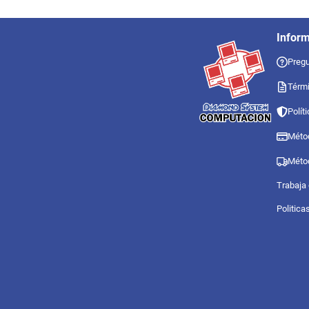
Infor
Pregu
Térmi
Polít
Méto
Méto
Trabaja
Politica