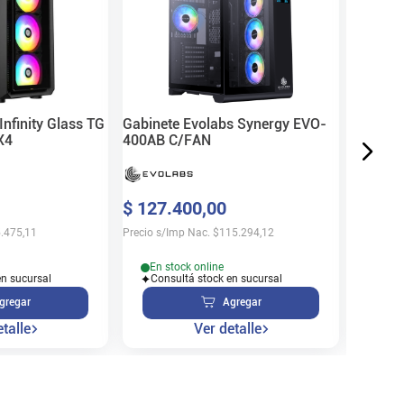
White
$
81
.
7
Precio s/
Infinity Glass TG
Gabinete Evolabs Synergy EVO-
X4
400AB C/FAN
En s
$
127
.
400
,
00
Cons
.475,11
Precio s/Imp Nac.
$
115.294,12
En stock online
en sucursal
Consultá stock en sucursal
gregar
Agregar
talle
Ver detalle