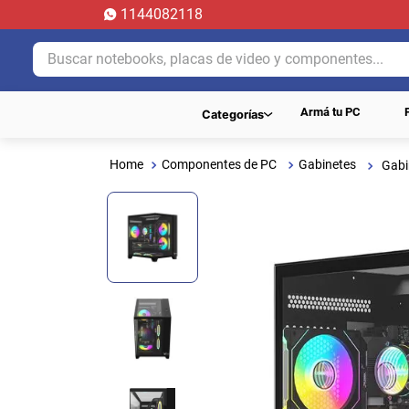
1144082118
Buscar notebooks, placas de video y componentes...
Armá tu PC
Categorías
Componentes de PC
Gabinetes
Gabi