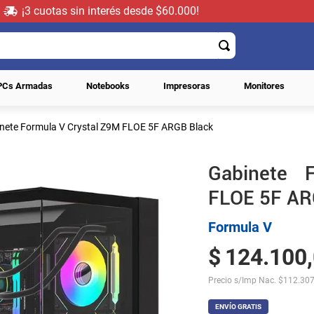
¡3 cuotas sin interés desde $60.000!
PCs Armadas
Notebooks
Impresoras
Monitores
nete Formula V Crystal Z9M FLOE 5F ARGB Black
Gabinete 
FLOE 5F AR
Formula V
$
124
.
100
,
Precio s/Imp Nac.
$
112.307
ENVÍO GRATIS