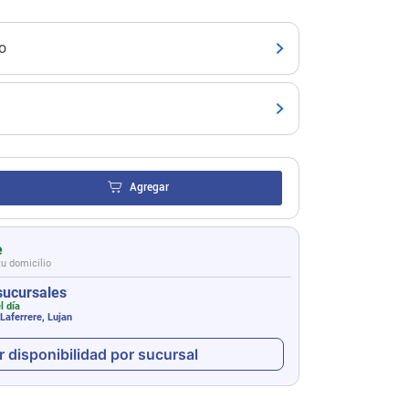
o
Agregar
e
tu domicilio
sucursales
l día
Laferrere, Lujan
r disponibilidad por sucursal