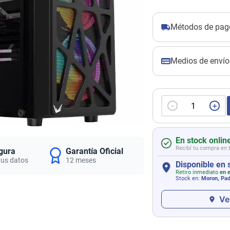
Métodos de pag
Medios de envío
－
＋
En stock onlin
Recibí tu compra en 
gura
Garantía Oficial
tus datos
12 meses
Disponible en 
Retiro inmediato
en e
Stock en:
Moron, Pa
Ve