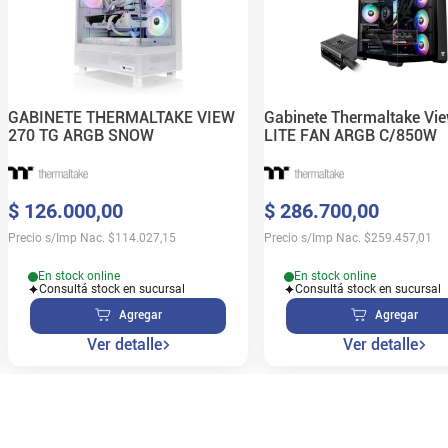
GABINETE THERMALTAKE VIEW
Gabinete Thermaltake Vi
270 TG ARGB SNOW
LITE FAN ARGB C/850W
$
126
.
000
,
00
$
286
.
700
,
00
Precio s/Imp Nac.
$
114.027,15
Precio s/Imp Nac.
$
259.457,01
En stock online
En stock online
Consultá stock en sucursal
Consultá stock en sucursal
Agregar
Agregar
Ver detalle
Ver detalle