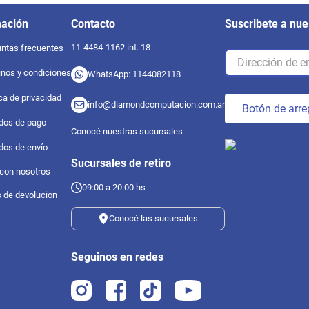
mación
Contacto
Suscribete a nue
11-4484-1162 int. 18
ntas frecuentes
nos y condiciones
WhatsApp: 1144082118
ica de privacidad
info@diamondcomputacion.com.ar
Botón de arre
dos de pago
Conocé nuestras sucursales
dos de envío
Sucursales de retiro
 con nosotros
09:00 a 20:00 hs
s de devolucion
Conocé las sucursales
Seguinos en redes