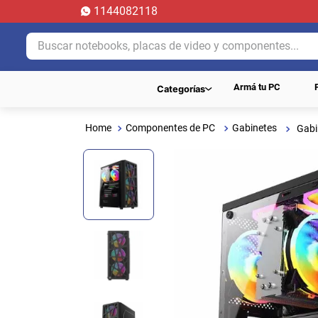
1144082118
Buscar notebooks, placas de video y componentes...
Armá tu PC
Categorías
Componentes de PC
Gabinetes
Gabi