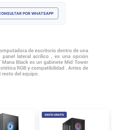
CONSULTAR POR WHATSAPP
omputadora de escritorio dentro de una
panel lateral acrílico , es una opción
V Mana Black es un gabinete Mid Tower
estética RGB y compatibilidad . Antes de
l resto del equipo.
ENVÍO GRATIS
Gabinet
FRGB B