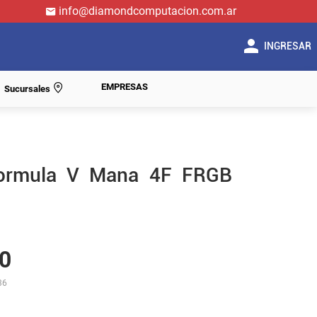
info@diamondcomputacion.com.ar
INGRESAR
EMPRESAS
Sucursales
Formula V Mana 4F FRGB
0
36