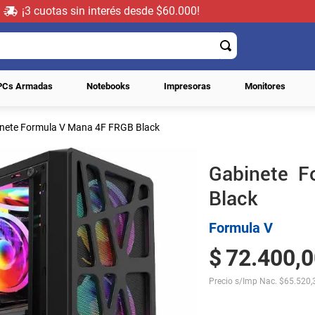
¡3 cuotas sin interés desde $60.000!
PCs Armadas
Notebooks
Impresoras
Monitores
nete Formula V Mana 4F FRGB Black
Gabinete 
Black
Formula V
$
72
.
400
,
0
Precio s/Imp Nac.
$
65.520,