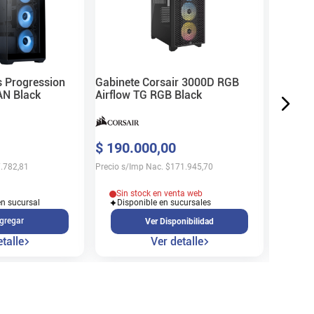
$
97
.
9
Precio s/
s Progression
Gabinete Corsair 3000D RGB
N Black
Airflow TG RGB Black
Sin 
$
190
.
000
,
00
Disp
.782,81
Precio s/Imp Nac.
$
171.945,70
Sin stock en venta web
en sucursal
Disponible en sucursales
gregar
Ver Disponibilidad
talle
Ver detalle