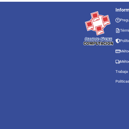
Infor
Pregu
Térmi
Polít
Méto
Méto
Trabaja
Politica