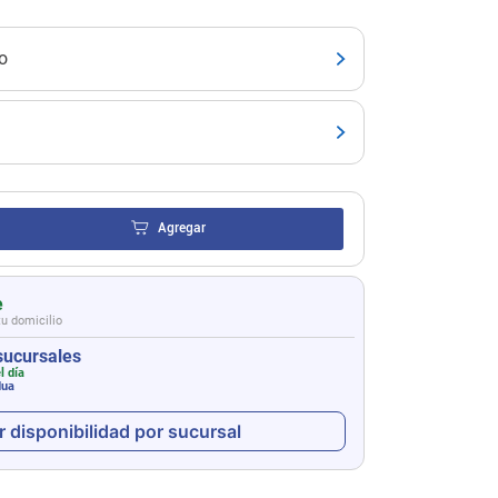
o
Agregar
e
tu domicilio
sucursales
l día
dua
r disponibilidad por sucursal