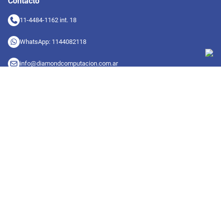
Contacto
11-4484-1162 int. 18
WhatsApp: 1144082118
info@diamondcomputacion.com.ar
Sucursales de retiro
09:00 a 20:00 hs
Conocé las sucursales
Seguinos en redes
Suscribete a nuestro newsletter