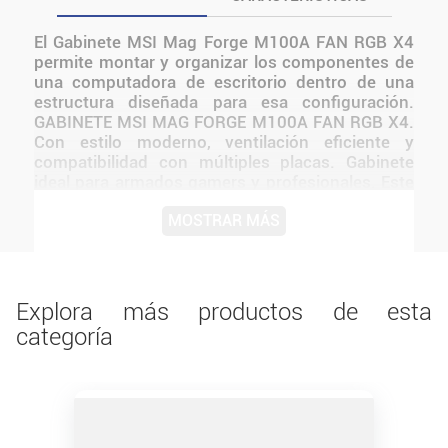
El Gabinete MSI Mag Forge M100A FAN RGB X4
permite montar y organizar los componentes de
una computadora de escritorio dentro de una
estructura diseñada para esa configuración.
GABINETE MSI MAG FORGE M100A FAN RGB X4.
Con estilo moderno, ventilación eficiente y
compatibilidad con múltiples placas. Gabinete
ideal para armados gamers y profesionales. Este
producto incluye iluminación RGB o ARGB según
MOSTRAR MÁS
la versión indicada. Resulta adecuado para
usuarios que necesitan incorporar, reemplazar o
ampliar un componente sin sumar funciones que
no estén confirmadas. Antes de instalarlo o
utilizarlo, conviene verificar medidas,
Explora más productos de esta
conexiones, alimentación y compatibilidad con el
categoría
resto del equipo.