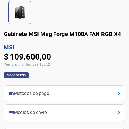
Gabinete MSI Mag Forge M100A FAN RGB X4
MSI
$
109
.
600
,
00
Precio s/Imp Nac.
$
99.185,52
ENVÍO GRATIS
Métodos de pago
Medios de envío