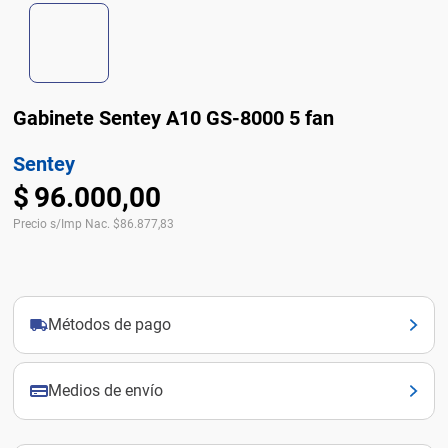
Gabinete Sentey A10 GS-8000 5 fan
Sentey
$
96
.
000
,
00
Precio s/Imp Nac.
$
86.877,83
Métodos de pago
Medios de envío