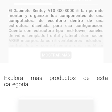
El Gabinete Sentey A10 GS-8000 5 fan permite
montar y organizar los componentes de una
computadora de escritorio dentro de una
estructura diseñada para esa configuración.
Cuenta con estructura tipo mid-tower, paneles
de vidrio templado frontal y lateral , iluminación
ARGB incorporada con 5 ventiladores incluidos ,
controladora y control remoto para modificar
efectos de luz. El Gabinete Gamer Sentey A10
MOSTRAR MÁS
GS-8000 es una opción altamente visual y
funcional para tu próximo armado. Incluye filtros
de polvo y un diseño de doble cámara para
mejorar la gestión de cables y el flujo de aire.
Antes de instalarlo o utilizarlo, conviene verificar
Explora más productos de esta
medidas, conexiones, alimentación y
categoría
compatibilidad con el resto del equipo.