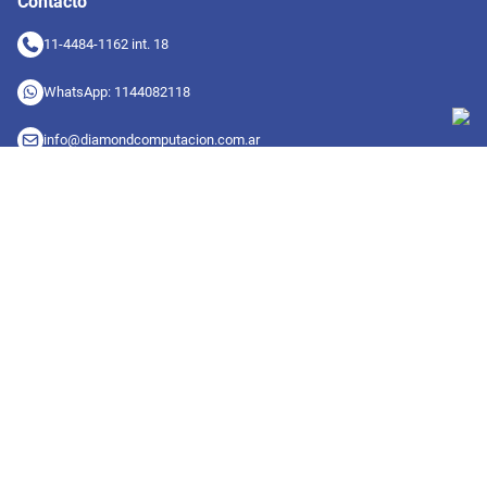
Contacto
11-4484-1162 int. 18
WhatsApp: 1144082118
info@diamondcomputacion.com.ar
Sucursales de retiro
09:00 a 20:00 hs
Conocé las sucursales
Seguinos en redes
Suscribete a nuestro newsletter