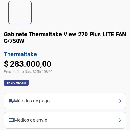
Gabinete Thermaltake View 270 Plus LITE FAN
C/750W
Thermaltake
$
283
.
000
,
00
Precio s/Imp Nac.
$
256.108,60
ENVÍO GRATIS
Métodos de pago
Medios de envío