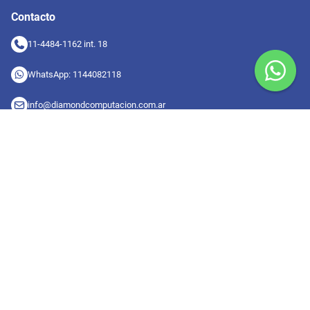
Contacto
11-4484-1162 int. 18
WhatsApp: 1144082118
info@diamondcomputacion.com.ar
Sucursales de retiro
09:00 a 20:00 hs
Conocé las sucursales
Seguinos en redes