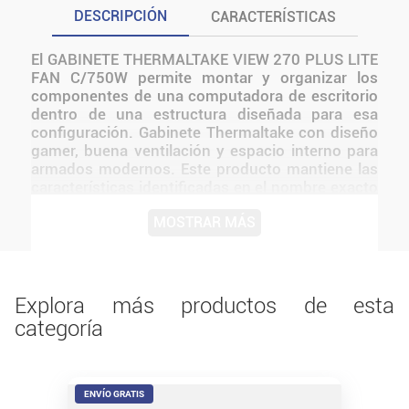
DESCRIPCIÓN
CARACTERÍSTICAS
El GABINETE THERMALTAKE VIEW 270 PLUS LITE
FAN C/750W permite montar y organizar los
componentes de una computadora de escritorio
dentro de una estructura diseñada para esa
configuración. Gabinete Thermaltake con diseño
gamer, buena ventilación y espacio interno para
armados modernos. Este producto mantiene las
características identificadas en el nombre exacto
del modelo. Resulta adecuado para usuarios que
MOSTRAR MÁS
necesitan incorporar, reemplazar o ampliar un
componente sin sumar funciones que no estén
confirmadas. Antes de instalarlo o utilizarlo,
conviene verificar medidas, conexiones,
alimentación y compatibilidad con el resto del
Explora más productos de esta
equipo.
categoría
ENVÍO GRATIS