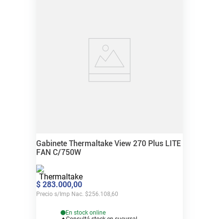
Gabinete Thermaltake View 270 Plus LITE
FAN C/750W
$
283
.
000
,
00
Precio s/Imp Nac.
$
256.108,60
En stock online
Consultá stock en sucursal