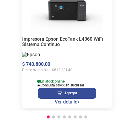
Impresora Epson EcoTank L4360 WiFi
Sistema Continuo
$
740
.
800
,
00
Precio s/Imp Nac.
$
612.231,40
En stock online
Consultá stock en sucursal
Agregar
Ver detalle