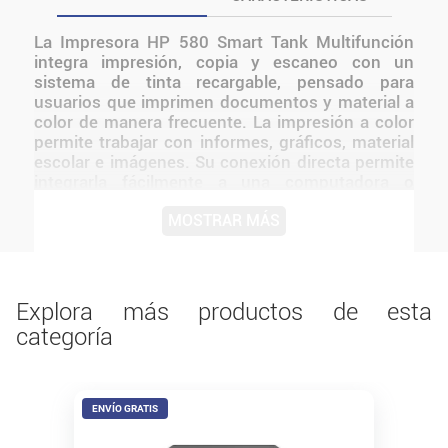
La Impresora HP 580 Smart Tank Multifunción
integra impresión, copia y escaneo con un
sistema de tinta recargable, pensado para
usuarios que imprimen documentos y material a
color de manera frecuente. La impresión a color
permite trabajar con informes, gráficos, material
escolar e imágenes. Su conexión directa permite
integrarla fácilmente a una computadora o
puesto de trabajo. Las funciones de escaneo y
MOSTRAR MÁS
copiado ayudan a digitalizar, duplicar y organizar
documentos sin utilizar equipos adicionales. La
HP Smart Tank 580 es una impresora
multifunción a tanque de tinta diseñada para
usuarios que buscan alto volumen de impresión
Explora más productos de esta
con costos ultra bajos
categoría
ENVÍO GRATIS