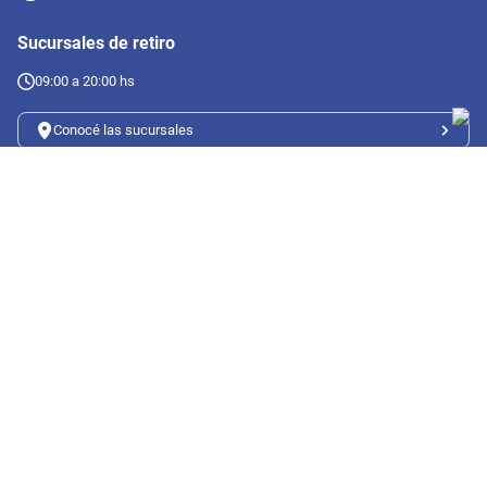
Sucursales de retiro
09:00 a 20:00 hs
Conocé las sucursales
Seguinos en redes
Suscribete a nuestro newsletter
Botón de arrepentimiento