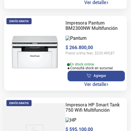
Ver detalle
ENVÍO GRATIS
Impresora Pantum
BM2300NW Multifunción
$
266
.
800
,
00
Precio s/Imp Nac.
$
220.495,87
En stock online
Consultá stock en sucursal
Agregar
Ver detalle
ENVÍO GRATIS
Impresora HP Smart Tank
750 Wifi Multifunción
$
595
.
100
,
00