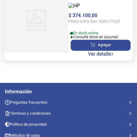
Multifunción
$
374
.
100
,
00
Precio s/Imp Nac.
$
309.173,55
En stock online
Consultá stock en sucursal
Agregar
Ver detalle
Información
Preguntas frecuentes
Términos y condiciones
Política de privacidad
Métodos de pago