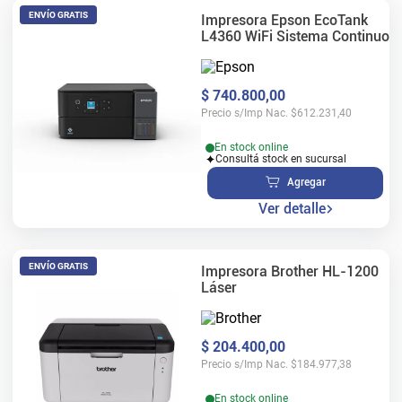
ENVÍO GRATIS
Impresora Epson EcoTank
L4360 WiFi Sistema Continuo
$
740
.
800
,
00
Precio s/Imp Nac.
$
612.231,40
En stock online
Consultá stock en sucursal
Agregar
Ver detalle
ENVÍO GRATIS
Impresora Brother HL-1200
Láser
$
204
.
400
,
00
Precio s/Imp Nac.
$
184.977,38
En stock online