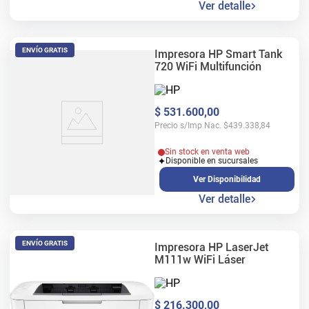
Ver detalle
ENVÍO GRATIS
Impresora HP Smart Tank
720 WiFi Multifunción
$
531
.
600
,
00
Precio s/Imp Nac.
$
439.338,84
Sin stock en venta web
Disponible en sucursales
Ver Disponibilidad
Ver detalle
ENVÍO GRATIS
Impresora HP LaserJet
M111w WiFi Láser
$
216
.
300
,
00