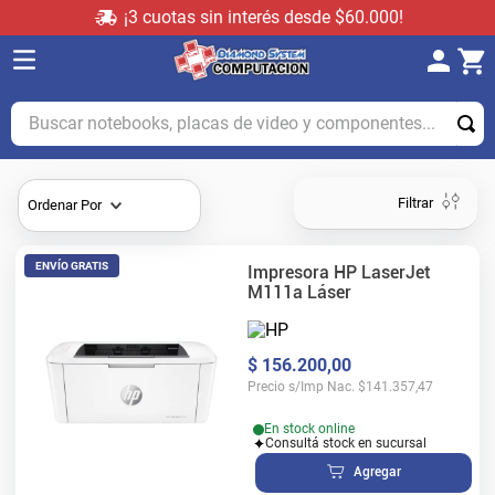
¡3 cuotas sin interés desde $60.000!
Buscar notebooks, placas de video y componentes...
Filtrar
Ordenar Por
ENVÍO GRATIS
Impresora HP LaserJet
M111a Láser
$
156
.
200
,
00
Precio s/Imp Nac.
$
141.357,47
En stock online
Consultá stock en sucursal
Agregar