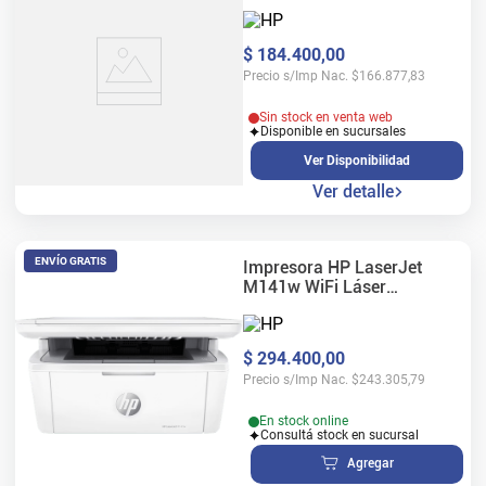
$
184
.
400
,
00
Precio s/Imp Nac.
$
166.877,83
Sin stock en venta web
Disponible en sucursales
Ver Disponibilidad
Ver detalle
ENVÍO GRATIS
Impresora HP LaserJet
M141w WiFi Láser
Multifunción
$
294
.
400
,
00
Precio s/Imp Nac.
$
243.305,79
En stock online
Consultá stock en sucursal
Agregar