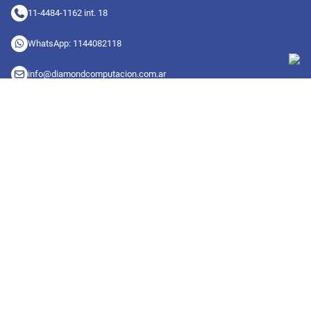
11-4484-1162 int. 18
WhatsApp: 1144082118
info@diamondcomputacion.com.ar
Sucursales de retiro
09:00 a 20:00 hs
Conocé las sucursales
Seguinos en redes
Suscribete a nuestro newsletter