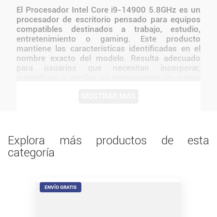
El Procesador Intel Core i9-14900 5.8GHz es un
procesador de escritorio pensado para equipos
compatibles destinados a trabajo, estudio,
entretenimiento o gaming. Este producto
mantiene las características identificadas en el
nombre exacto del modelo. Resulta adecuado
para usuarios que necesitan incorporar,
reemplazar o ampliar un componente sin sumar
funciones que no estén confirmadas. Antes de
MOSTRAR MÁS
instalarlo o utilizarlo, conviene verificar medidas,
conexiones, alimentación y compatibilidad con el
resto del equipo.
Explora más productos de esta
categoría
ENVÍO GRATIS