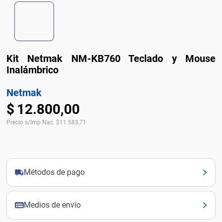
Kit Netmak NM-KB760 Teclado y Mouse
Inalámbrico
Netmak
$
12
.
800
,
00
Precio s/Imp Nac.
$
11.583,71
Métodos de pago
Medios de envío