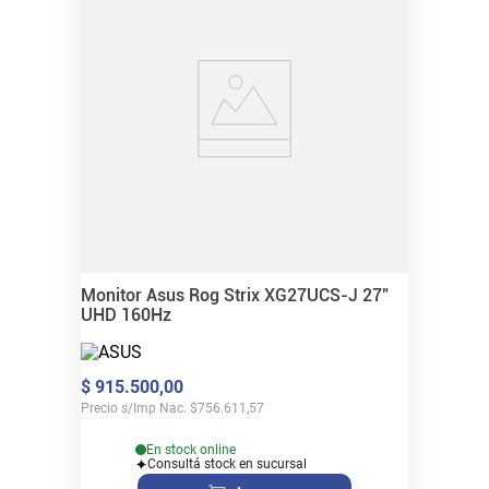
Monitor Asus Rog Strix XG27UCS-J 27"
UHD 160Hz
$
915
.
500
,
00
Precio s/Imp Nac.
$
756.611,57
En stock online
Consultá stock en sucursal