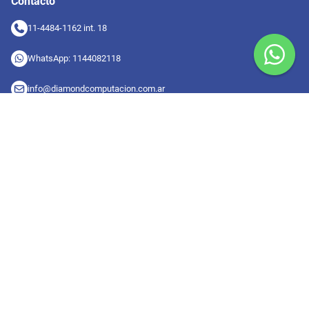
Contacto
11-4484-1162 int. 18
WhatsApp: 1144082118
info@diamondcomputacion.com.ar
Sucursales de retiro
09:00 a 20:00 hs
Conocé las sucursales
Seguinos en redes
Suscribete a nuestro newsletter