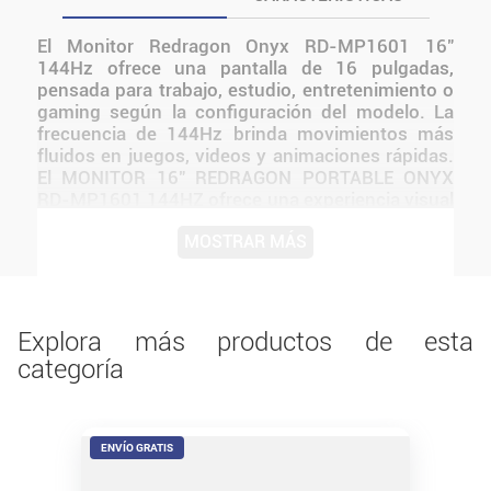
El Monitor Redragon Onyx RD-MP1601 16"
144Hz ofrece una pantalla de 16 pulgadas,
pensada para trabajo, estudio, entretenimiento o
gaming según la configuración del modelo. La
frecuencia de 144Hz brinda movimientos más
fluidos en juegos, videos y animaciones rápidas.
El MONITOR 16" REDRAGON PORTABLE ONYX
RD-MP1601 144HZ ofrece una experiencia visual
clara y equilibrada para trabajo, estudio y
MOSTRAR MÁS
entretenimiento Su tamaño y resolución
permiten una visualización cómoda, mientras
que su conectividad lo hace compatible con
múltiples dispositivos Su diseño Redragon se
integra con facilidad a escritorios domésticos,
Explora más productos de esta
oficinas y setups de entretenimiento.
categoría
ENVÍO GRATIS