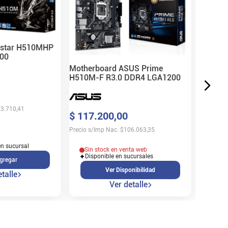
RS DDR
$
205
.
ostar H510MHP
00
Precio s/
Motherboard ASUS Prime
H510M-F R3.0 DDR4 LGA1200
3.710,41
$
117
.
200
,
00
Sin 
Disp
Precio s/Imp Nac.
$
106.063,35
en sucursal
Sin stock en venta web
Disponible en sucursales
gregar
Ver Disponibilidad
talle
Ver detalle