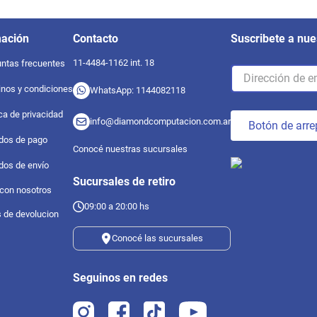
mación
Contacto
Suscribete a nue
11-4484-1162 int. 18
ntas frecuentes
nos y condiciones
WhatsApp: 1144082118
ica de privacidad
info@diamondcomputacion.com.ar
Botón de arre
dos de pago
Conocé nuestras sucursales
dos de envío
Sucursales de retiro
 con nosotros
09:00 a 20:00 hs
s de devolucion
Conocé las sucursales
Seguinos en redes