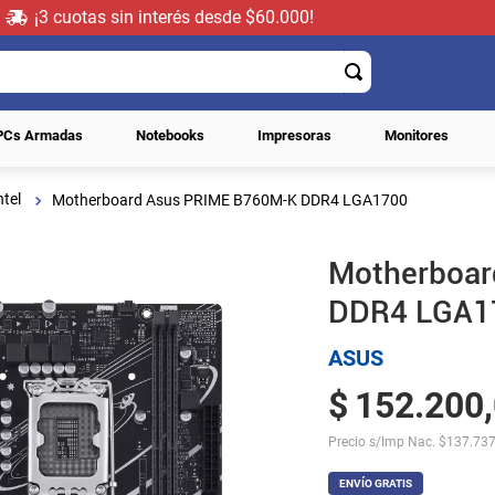
¡3 cuotas sin interés desde $60.000!
PCs Armadas
Notebooks
Impresoras
Monitores
ntel
Motherboard Asus PRIME B760M-K DDR4 LGA1700
Motherboa
DDR4 LGA1
ASUS
$
152
.
200
,
Precio s/Imp Nac.
$
137.737
ENVÍO GRATIS