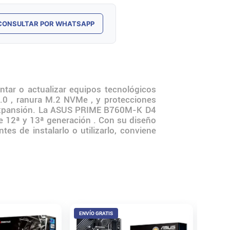
CONSULTAR POR WHATSAPP
r o actualizar equipos tecnológicos
0 , ranura M.2 NVMe , y protecciones
e expansión. La ASUS PRIME B760M-K D4
de 12ª y 13ª generación . Con su diseño
s de instalarlo o utilizarlo, conviene
ENVÍO GRATIS
ENVÍO 
Mother