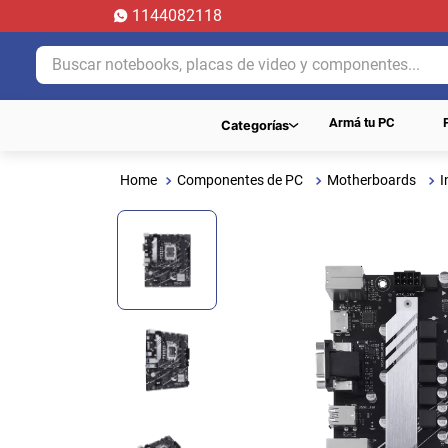
1144082118
Buscar notebooks, placas de video y componentes...
Armá tu PC
Categorías
Componentes de PC
Motherboards
I