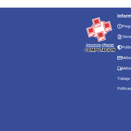
Infor
Pregu
Térmi
Polít
Méto
Méto
Trabaja
Politica