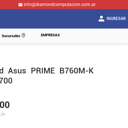
info@diamondcomputacion.com.ar
INGRESAR
EMPRESAS
Sucursales
rd Asus PRIME B760M-K
700
00
,56