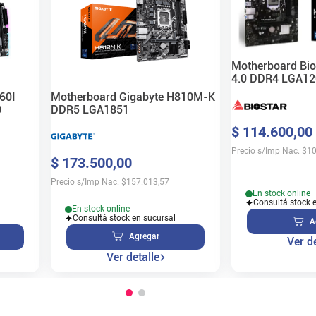
Motherboard Bi
4.0 DDR4 LGA12
60I
Motherboard Gigabyte H810M-K
0
DDR5 LGA1851
$
114
.
600
,
00
Precio s/Imp Nac.
$
10
$
173
.
500
,
00
Precio s/Imp Nac.
$
157.013,57
En stock online
Consultá stock 
En stock online
Consultá stock en sucursal
A
Agregar
Ver de
Ver detalle