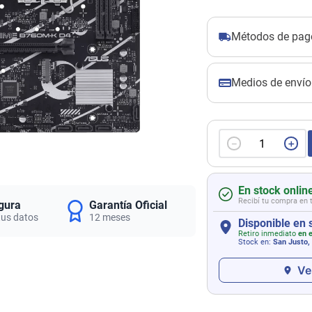
Métodos de pag
Medios de envío
－
＋
En stock onlin
Recibí tu compra en 
gura
Garantía Oficial
tus datos
12 meses
Disponible en 
Retiro inmediato
en e
Stock en:
San Justo,
Ve