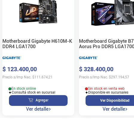
Motherboard Gigabyte H610M-K
Motherboard Gigabyte B7
DDR4 LGA1700
Aorus Pro DDR5 LGA170
$
123
.
400
,
00
$
328
.
400
,
00
Precio s/Imp Nac.
$
111.674,21
Precio s/Imp Nac.
$
297.194,57
En stock online
Sin stock en venta web
Consultá stock en sucursal
Disponible en sucursales
Agregar
Ver Disponibilidad
Ver detalle
Ver detalle