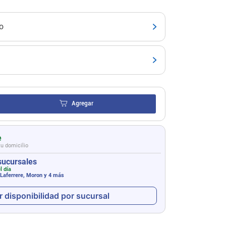
o
Agregar
e
tu domicilio
sucursales
l día
 Laferrere, Moron
y 4 más
r disponibilidad por sucursal