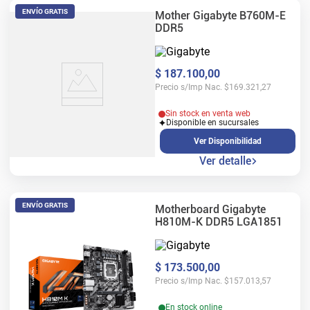
ENVÍO GRATIS
Mother Gigabyte B760M-E
DDR5
$
187
.
100
,
00
Precio s/Imp Nac.
$
169.321,27
Sin stock en venta web
Disponible en sucursales
Ver Disponibilidad
Ver detalle
ENVÍO GRATIS
Motherboard Gigabyte
H810M-K DDR5 LGA1851
$
173
.
500
,
00
Precio s/Imp Nac.
$
157.013,57
En stock online