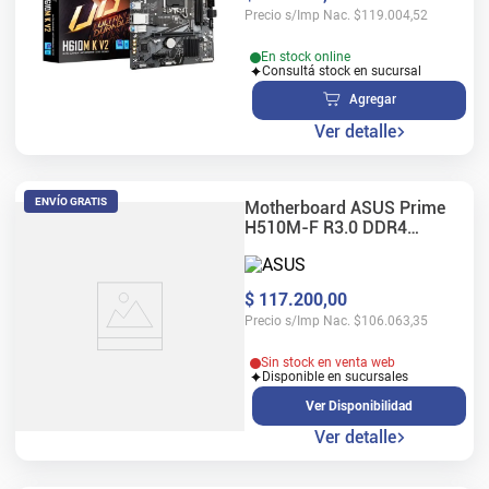
Precio s/Imp Nac.
$
119.004,52
En stock online
Consultá stock en sucursal
Agregar
Ver detalle
ENVÍO GRATIS
Motherboard ASUS Prime
H510M-F R3.0 DDR4
LGA1200
$
117
.
200
,
00
Precio s/Imp Nac.
$
106.063,35
Sin stock en venta web
Disponible en sucursales
Ver Disponibilidad
Ver detalle