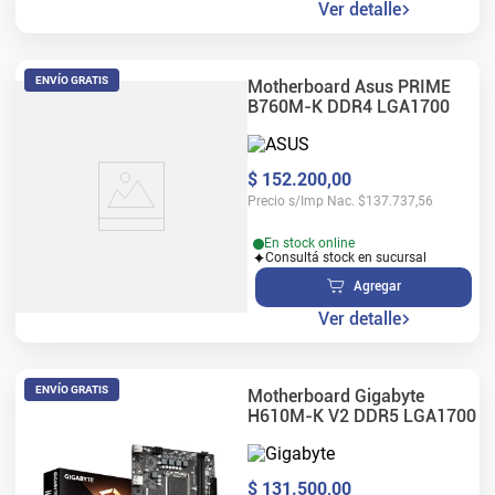
Ver detalle
ENVÍO GRATIS
Motherboard Asus PRIME
B760M-K DDR4 LGA1700
$
152
.
200
,
00
Precio s/Imp Nac.
$
137.737,56
En stock online
Consultá stock en sucursal
Agregar
Ver detalle
ENVÍO GRATIS
Motherboard Gigabyte
H610M-K V2 DDR5 LGA1700
$
131
.
500
,
00