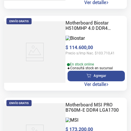
Ver detalle
ENVÍO GRATIS
Motherboard Biostar
H510MHP 4.0 DDR4
LGA1200
$
114
.
600
,
00
Precio s/Imp Nac.
$
103.710,41
En stock online
Consultá stock en sucursal
Agregar
Ver detalle
ENVÍO GRATIS
Motherboard MSI PRO
B760M-E DDR4 LGA1700
$
173
.
200
,
00