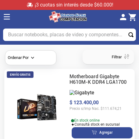
¡3 cuotas sin interés desde $60.000!
Buscar notebooks, placas de video y componentes...
Filtrar
Ordenar Por
ENVÍO GRATIS
Motherboard Gigabyte
H610M-K DDR4 LGA1700
$
123
.
400
,
00
Precio s/Imp Nac.
$
111.674,21
En stock online
Consultá stock en sucursal
Agregar