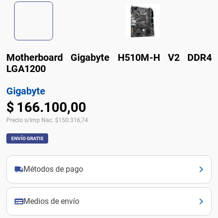
Motherboard Gigabyte H510M-H V2 DDR4
LGA1200
Gigabyte
$
166
.
100
,
00
Precio s/Imp Nac.
$
150.316,74
ENVÍO GRATIS
Métodos de pago
Medios de envío