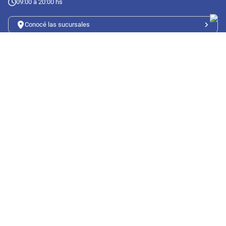
09:00 a 20:00 hs
Conocé las sucursales
Seguinos en redes
Suscribete a nuestro newsletter
Botón de arrepentimiento