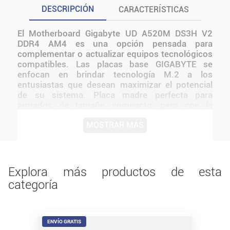
DESCRIPCIÓN
CARACTERÍSTICAS
El Motherboard Gigabyte UD A520M DS3H V2
DDR4 AM4 es una opción pensada para
complementar o actualizar equipos tecnológicos
compatibles. Las placas base GIGABYTE se
enfocan en brindar tecnología M.2 a los
entusiastas que desean maximizar el potencial
de su sistema. Placa madre perfecta para
armados de tamaño compacto, pero con la
posibilidad de exprimir mucha potencia de los
MOSTRAR MÁS
procesadores Ryzen, así como del
almacenamiento y velocidades de memoria.
Antes de instalarlo o utilizarlo, conviene verificar
medidas, conexiones, alimentación y
compatibilidad con el resto del equipo.
Explora más productos de esta
categoría
ENVÍO GRATIS