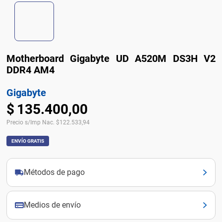
Motherboard Gigabyte UD A520M DS3H V2
DDR4 AM4
Gigabyte
$
135
.
400
,
00
Precio s/Imp Nac.
$
122.533,94
ENVÍO GRATIS
Métodos de pago
Medios de envío