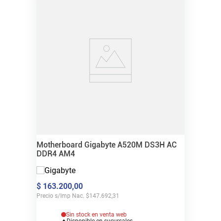
Motherboard Gigabyte A520M DS3H AC
DDR4 AM4
$
163
.
200
,
00
Precio s/Imp Nac.
$
147.692,31
Sin stock en venta web
Disponible en sucursales