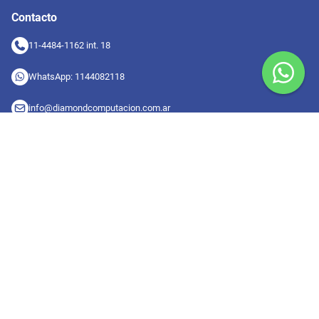
Contacto
11-4484-1162 int. 18
WhatsApp: 1144082118
info@diamondcomputacion.com.ar
Sucursales de retiro
09:00 a 20:00 hs
Conocé las sucursales
Seguinos en redes