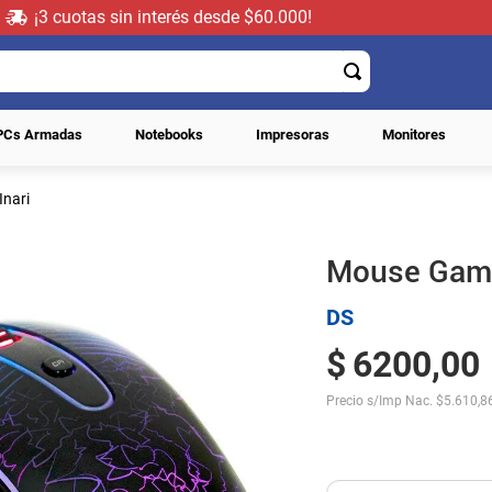
¡3 cuotas sin interés desde $60.000!
PCs Armadas
Notebooks
Impresoras
Monitores
nari
Mouse Game
DS
$
6200
,
00
Precio s/Imp Nac.
$
5.610,8