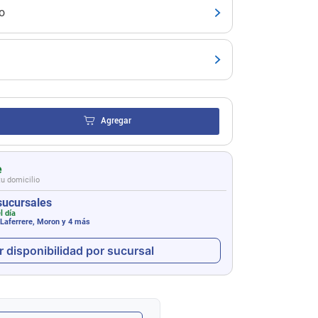
o
Agregar
e
tu domicilio
sucursales
l día
 Laferrere, Moron
y 4 más
r disponibilidad por sucursal