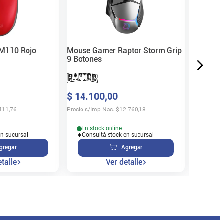
$
12
.
9
Precio s/
 M110 Rojo
Mouse Gamer Raptor Storm Grip
9 Botones
Sin 
$
14
.
100
,
00
Disp
411,76
Precio s/Imp Nac.
$
12.760,18
En stock online
en sucursal
Consultá stock en sucursal
gregar
Agregar
talle
Ver detalle