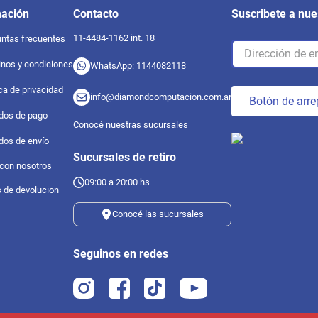
mación
Contacto
Suscribete a nue
11-4484-1162 int. 18
ntas frecuentes
nos y condiciones
WhatsApp: 1144082118
ica de privacidad
info@diamondcomputacion.com.ar
Botón de arre
dos de pago
Conocé nuestras sucursales
dos de envío
Sucursales de retiro
 con nosotros
09:00 a 20:00 hs
s de devolucion
Conocé las sucursales
Seguinos en redes