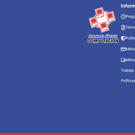
Infor
Pregu
Térmi
Polít
Méto
Méto
Trabaja
Politica