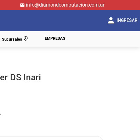
info@diamondcomputacion.com.ar
INGRESAR
EMPRESAS
Sucursales
r DS Inari
6