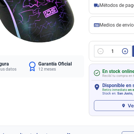
Métodos de pag
Medios de envío
－
＋
gura
Garantía Oficial
tus datos
12 meses
En stock onlin
Recibí tu compra en 
Disponible en 
Retiro inmediato
en e
Stock en:
San Justo,
Ve