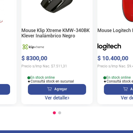
Mouse Klip Xtreme KMW-340BK
Mouse Logitech
Klever Inalámbrico Negro
$
8300
,
00
$
10
.
400
,
00
Precio s/Imp Nac.
$
7.511,31
Precio s/Imp Nac.
$
9.
En stock online
En stock online
Consultá stock en sucursal
Consultá stock 
Agregar
A
Ver detalle
Ver de