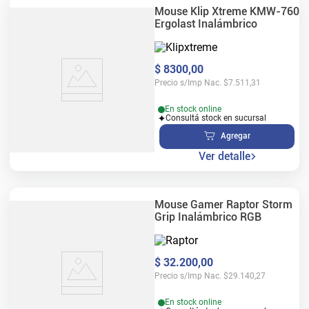
Mouse Klip Xtreme KMW-760
Ergolast Inalámbrico
$
8300
,
00
Precio s/Imp Nac.
$
7.511,31
En stock online
Consultá stock en sucursal
Agregar
Ver detalle
Mouse Gamer Raptor Storm
Grip Inalámbrico RGB
$
32
.
200
,
00
Precio s/Imp Nac.
$
29.140,27
En stock online