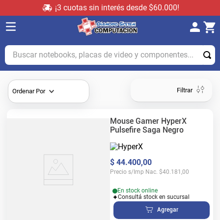
¡3 cuotas sin interés desde $60.000!
Buscar notebooks, placas de video y componentes...
Filtrar
Ordenar Por
Mouse Gamer HyperX
Pulsefire Saga Negro
$
44
.
400
,
00
Precio s/Imp Nac.
$
40.181,00
En stock online
Consultá stock en sucursal
Agregar