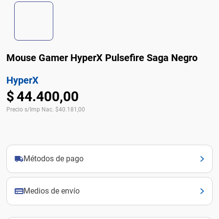
Mouse Gamer HyperX Pulsefire Saga Negro
HyperX
$
44
.
400
,
00
Precio s/Imp Nac.
$
40.181,00
Métodos de pago
Medios de envío