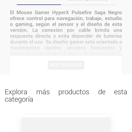
El Mouse Gamer HyperX Pulsefire Saga Negro
ofrece control para navegación, trabajo, estudio
o gaming, según el sensor y el diseño de esta
versión. La conexión por cable brinda una
respuesta directa y evita depender de baterías
durante el uso. Su diseño gamer está orientado a
movimientos rápidos, accesos frecuentes y
sesiones prolongadas frente a la computadora.
Su sensor de alto rendimiento y su diseño
MOSTRAR MÁS
ergonómico permiten un control preciso tanto en
sesiones competitivas como en uso diario,
ofreciendo una experiencia fluida y consistente
Sensor óptico de alta precisión para gaming El
diseño de HyperX mantiene una presentación
Explora más productos de esta
coherente con la línea y facilita integrarlo a
categoría
distintos tipos de setups.