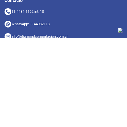
Contacto
11-4484-1162 int. 18
WhatsApp: 1144082118
info@diamondcomputacion.com.ar
Sucursales de retiro
09:00 a 20:00 hs
Conocé las sucursales
Seguinos en redes
Suscribete a nuestro newsletter